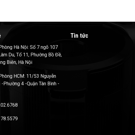
ệ
Tin tức
hòng Hà Nội: Số 7 ngõ 107
âm Du, Tổ 11, Phường Bồ Đề,
ng Biên, Hà Nội
Phòng HCM: 11/53 Nguyễn
 -Phường 4 -Quận Tân Bình -
202.6768
378.5579