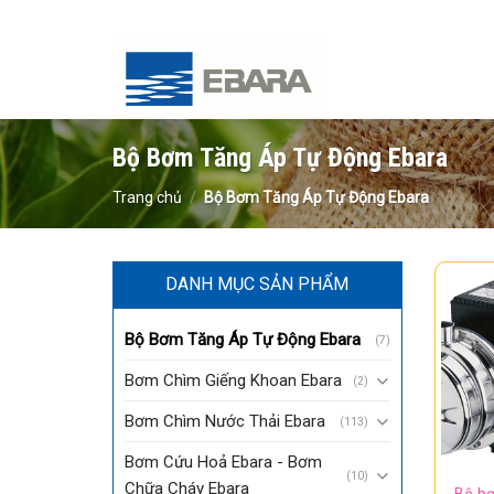
Skip
to
content
Bộ Bơm Tăng Áp Tự Động Ebara
Trang chủ
/
Bộ Bơm Tăng Áp Tự Động Ebara
DANH MỤC SẢN PHẨM
Bộ Bơm Tăng Áp Tự Động Ebara
(7)
Bơm Chìm Giếng Khoan Ebara
(2)
Bơm Chìm Nước Thải Ebara
(113)
Bơm Cứu Hoả Ebara - Bơm
(10)
Chữa Cháy Ebara