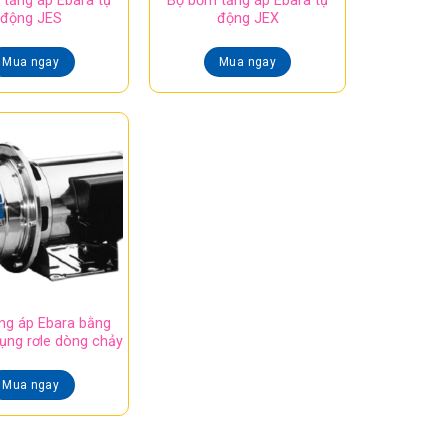
tăng áp Ebara tự
Bộ bơm tăng áp Ebara tự
động JES
động JEX
Mua ngay
Mua ngay
ng áp Ebara bằng
dụng rơle dòng chảy
Mua ngay