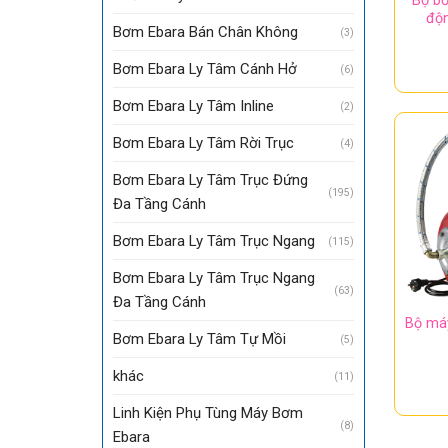
Bộ bơ
độ
Bơm Ebara Bán Chân Không
(3)
Bơm Ebara Ly Tâm Cánh Hở
(6)
Bơm Ebara Ly Tâm Inline
(2)
Bơm Ebara Ly Tâm Rời Trục
(4)
Bơm Ebara Ly Tâm Trục Đứng
(195)
Đa Tầng Cánh
Bơm Ebara Ly Tâm Trục Ngang
(115)
Bơm Ebara Ly Tâm Trục Ngang
(63)
Đa Tầng Cánh
Bộ má
Bơm Ebara Ly Tâm Tự Mồi
(5)
khác
(11)
Linh Kiện Phụ Tùng Máy Bơm
(8)
Ebara