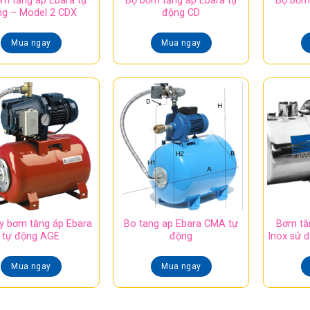
m tăng áp Ebara tự
Bộ bơm tăng áp Ebara tự
Bộ bơm 
ng – Model 2 CDX
động CD
Mua ngay
Mua ngay
y bơm tăng áp Ebara
Bo tang ap Ebara CMA tự
Bơm tă
tự động AGE
động
Inox sử 
Mua ngay
Mua ngay