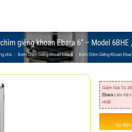
chìm giếng khoan Ebara 6” – Model 6BHE 
ng chủ
/
Bơm Chìm Giếng Khoan Ebara
/
Bơm Chìm Giếng Khoan Ebar
Giảm Giá Từ 20
Ebara
Liên Hệ H
nhất
Gọi điện