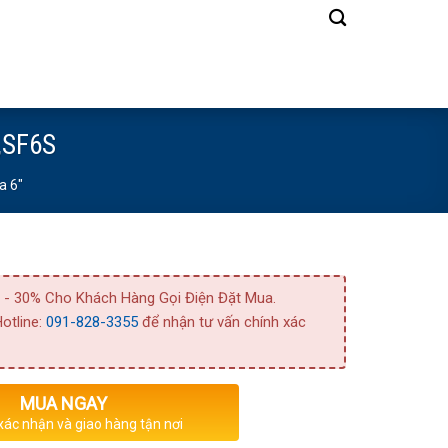
,SF6S
a 6"
 - 30% Cho Khách Hàng Gọi Điện Đặt Mua.
otline:
091-828-3355
để nhận tư vấn chính xác
MUA NGAY
 xác nhận và giao hàng tận nơi