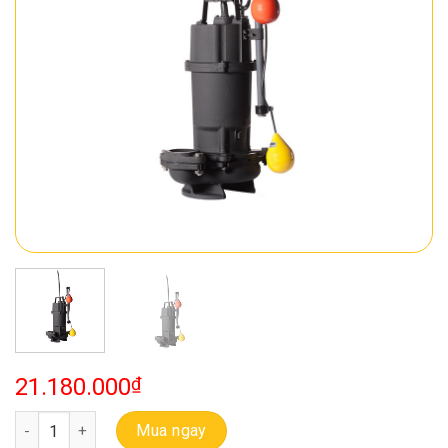
21.180.000
₫
Bơm Chìm Thải Ebara 50 DVSA 5 1.5 (LS50) số lượng
Mua ngay