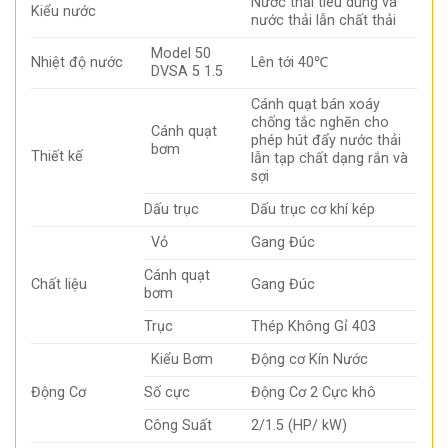
Nước thải tiêu dùng và
Kiểu nước
nước thải lẫn chất thải
Model 50
Nhiệt độ nước
Lên tới 40℃
DVSA 5 1.5
Cánh quạt bán xoáy
chống tắc nghẽn cho
Cánh quạt
phép hút đẩy nước thải
bơm
Thiết kế
lẫn tạp chất dạng rắn và
sợi
Dấu trục
Dấu trục cơ khí kép
Vỏ
Gang Đúc
Cánh quạt
Chất liệu
Gang Đúc
bơm
Trục
Thép Không Gỉ 403
Kiểu Bơm
Động cơ Kín Nước
Động Cơ
Số cực
Động Cơ 2 Cực khô
Công Suất
2/1.5 (HP/ kW)