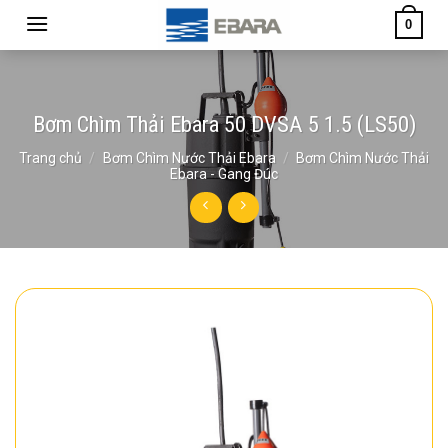
Skip
0
to
content
Bơm Chìm Thải Ebara 50 DVSA 5 1.5 (LS50)
Trang chủ
/
Bơm Chìm Nước Thải Ebara
/
Bơm Chìm Nước Thải
Ebara - Gang Đúc