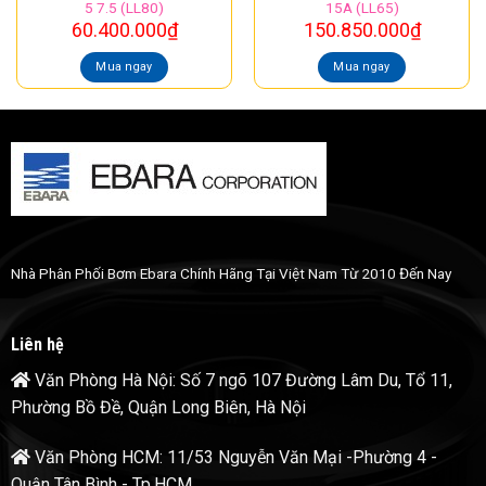
5 7.5 (LL80)
15A (LL65)
60.400.000
₫
150.850.000
₫
Mua ngay
Mua ngay
Nhà Phân Phối Bơm Ebara Chính Hãng Tại Việt Nam Từ 2010 Đến Nay
Liên hệ
Văn Phòng Hà Nội: Số 7 ngõ 107 Đường Lâm Du, Tổ 11,
Phường Bồ Đề, Quận Long Biên, Hà Nội
Văn Phòng HCM: 11/53 Nguyễn Văn Mại -Phường 4 -
Quận Tân Bình - Tp.HCM