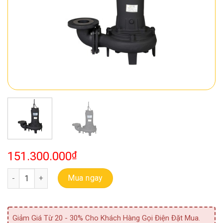
151.300.000
₫
Bơm Chìm Thải Ebara 80 DL 5 15A (LL65) số lượng
Mua ngay
Giảm Giá Từ 20 - 30% Cho Khách Hàng Gọi Điện Đặt Mua.