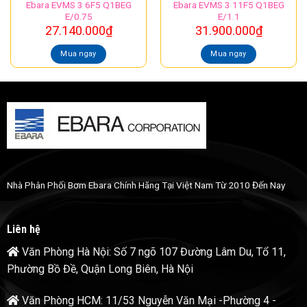
Ebara EVMS 3 6F5 Q1BEG
Ebara EVMS 3 11F5 Q1BEG
E/0.75
E/1.1
27.140.000
₫
31.900.000
₫
Mua ngay
Mua ngay
Nhà Phân Phối Bơm Ebara Chính Hãng Tại Việt Nam Từ 2010 Đến Nay
Liên hệ
Văn Phòng Hà Nội: Số 7 ngõ 107 Đường Lâm Du, Tổ 11,
Phường Bồ Đề, Quận Long Biên, Hà Nội
Văn Phòng HCM: 11/53 Nguyễn Văn Mại -Phường 4 -