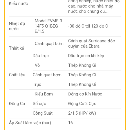
công nghiệp, nước nhiệt độ
Kiểu nước
cao, nước cho nhà máy,
nước cho chung cư….
Model EVMS 3
Nhiệt độ
14F5 Q1BEG
-30 độ C tới 120 độ C
nước
E/1.5
Cánh quạt Surricane độc
Cánh quạt bơm
quyền của Ebara
Thiết kế
Dấu trục
Dấu trục cơ khí kép
Vỏ
Thép Không Gỉ
Chất liệu
Cánh quạt bơm
Thép Không Gỉ
Trục
Thép Không Gỉ
Kiểu Bơm
Động cơ Kín Nước
Động Cơ
Số cực
Động Cơ 2 Cực
Công Suất
2/1.5 (HP/ kW)
Áp Suất làm việc (bar)
16