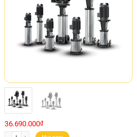
36.690.000
₫
Bơm Đa Tầng Cánh Trục Đứng Ebara EVMS 3 14F5 Q1BEG E/1.5 số