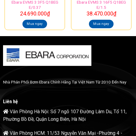
Ebara EVMS 3 3F5 Q1BEG
Ebara EVMS 3 16F5 Q1BEG
E/0.37
E/1.5
24.690.000
₫
38.470.000
₫
Mua ngay
Mua ngay
Nhà Phân Phối Bơm Ebara Chính Hãng Tại Việt Nam Từ 2010 Đến Nay
Liên hệ
Văn Phòng Hà Nội: Số 7 ngõ 107 Đường Lâm Du, Tổ 11,
Phường Bồ Đề, Quận Long Biên, Hà Nội
Văn Phòng HCM: 11/53 Nguyễn Văn Mại -Phường 4 -