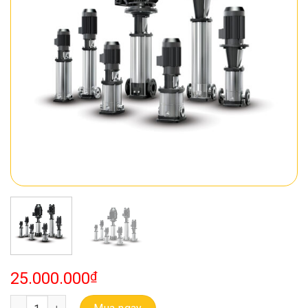
25.000.000
₫
Bơm Đa Tầng Cánh Trục Đứng Ebara EVMS 3 4F5 Q1BEG E/0.37 số