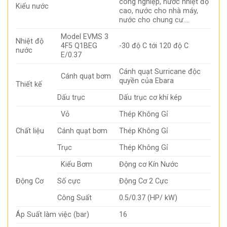
công nghiệp, nước nhiệt độ
Kiểu nước
cao, nước cho nhà máy,
nước cho chung cư….
Model EVMS 3
Nhiệt độ
4F5 Q1BEG
-30 độ C tới 120 độ C
nước
E/0.37
Cánh quạt Surricane độc
Cánh quạt bơm
quyền của Ebara
Thiết kế
Dấu trục
Dấu trục cơ khí kép
Vỏ
Thép Không Gỉ
Chất liệu
Cánh quạt bơm
Thép Không Gỉ
Trục
Thép Không Gỉ
Kiểu Bơm
Động cơ Kín Nước
Động Cơ
Số cực
Động Cơ 2 Cực
Công Suất
0.5/0.37 (HP/ kW)
Áp Suất làm việc (bar)
16