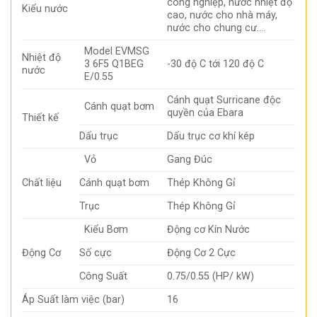
công nghiệp, nước nhiệt độ
Kiểu nước
cao, nước cho nhà máy,
nước cho chung cư….
Model EVMSG
Nhiệt độ
3 6F5 Q1BEG
-30 độ C tới 120 độ C
nước
E/0.55
Cánh quạt Surricane độc
Cánh quạt bơm
quyền của Ebara
Thiết kế
Dấu trục
Dấu trục cơ khí kép
Vỏ
Gang Đúc
Chất liệu
Cánh quạt bơm
Thép Không Gỉ
Trục
Thép Không Gỉ
Kiểu Bơm
Động cơ Kín Nước
Động Cơ
Số cực
Động Cơ 2 Cực
Công Suất
0.75/0.55 (HP/ kW)
Áp Suất làm việc (bar)
16