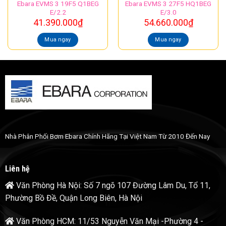
Ebara EVMS 3 19F5 Q1BEG
Ebara EVMS 3 27F5 HQ1BEG
E/2.2
E/3.0
41.390.000
₫
54.660.000
₫
Mua ngay
Mua ngay
Nhà Phân Phối Bơm Ebara Chính Hãng Tại Việt Nam Từ 2010 Đến Nay
Liên hệ
Văn Phòng Hà Nội: Số 7 ngõ 107 Đường Lâm Du, Tổ 11,
Phường Bồ Đề, Quận Long Biên, Hà Nội
Văn Phòng HCM: 11/53 Nguyễn Văn Mại -Phường 4 -