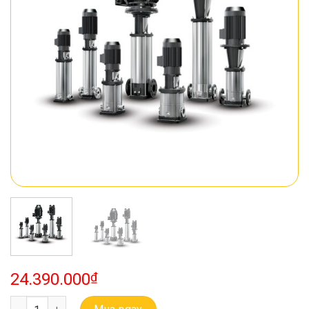
24.390.000
₫
Bơm Đa Tầng Cánh Trục Đứng Ebara EVMSG 3 6F5 Q1BEG E/0.55 s