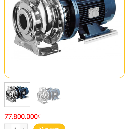
77.800.000
₫
Bơm Ebara Buồng Bơm Bằng Inox Model 3M 50-200/15 số lượng