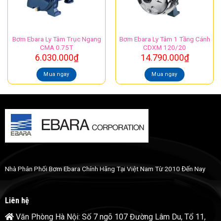
Bơm Ebara Ly Tâm Trục Ngang
Bơm Ebara Ly Tâm 1 Tầng Cánh
CMA 0.75T
CDXM 120/20
6.030.000
₫
14.790.000
₫
Mua ngay
Mua ngay
Nhà Phân Phối Bơm Ebara Chính Hãng Tại Việt Nam Từ 2010 Đến Nay
Liên hệ
Văn Phòng Hà Nội: Số 7 ngõ 107 Đường Lâm Du, Tổ 11,