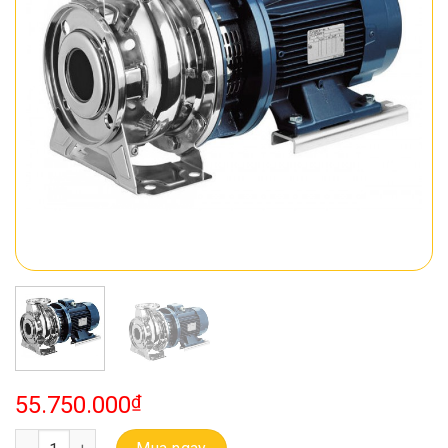
55.750.000
₫
Bơm Ebara Buồng Bơm Bằng Inox Model 3M 65-160/9.2 số lượng