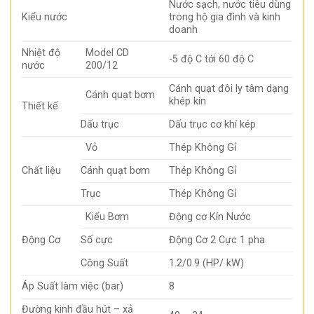
Nước sạch, nước tiêu dùng
Kiểu nước
trong hộ gia đình và kinh
doanh
Nhiệt độ
Model CD
-5 độ C tới 60 độ C
nước
200/12
Cánh quạt đôi ly tâm dạng
Cánh quạt bơm
khép kín
Thiết kế
Dấu trục
Dấu trục cơ khí kép
Vỏ
Thép Không Gỉ
Chất liệu
Cánh quạt bơm
Thép Không Gỉ
Trục
Thép Không Gỉ
Kiểu Bơm
Động cơ Kín Nước
Động Cơ
Số cực
Động Cơ 2 Cực 1 pha
Công Suất
1.2/0.9 (HP/ kW)
Áp Suất làm việc (bar)
8
Đường kinh đầu hút – xả