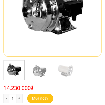
14.230.000
₫
Bơm Ebara Ly Tâm Inox Trục Ngang CD 200/12 số lượng
Mua ngay