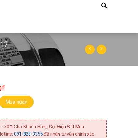
/12
0
₫
m Inox Trục Ngang CDM 70/12 số lượng
Mua ngay
 - 30% Cho Khách Hàng Gọi Điện Đặt Mua.
otline:
091-828-3355
để nhận tư vấn chính xác