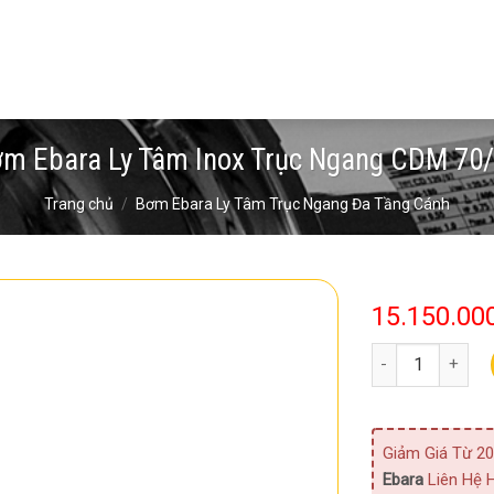
m Ebara Ly Tâm Inox Trục Ngang CDM 70
Trang chủ
/
Bơm Ebara Ly Tâm Trục Ngang Đa Tầng Cánh
15.150.00
Bơm Ebara Ly Tâ
Giảm Giá Từ 20
Ebara
Liên Hệ H