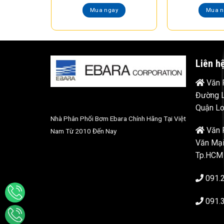
Mua ngay
Mua n
Liên h
Văn P
Đường L
Quận Lo
Nhà Phân Phối Bơm Ebara Chính Hãng Tại Việt
Văn 
Nam Từ 2010 Đến Nay
Văn Mại
Tp.HCM
091.
091.