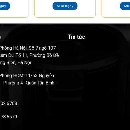
gay
Mua ngay
Mu
ệ
Tin tức
hòng Hà Nội: Số 7 ngõ 107
âm Du, Tổ 11, Phường Bồ Đề,
ng Biên, Hà Nội
Phòng HCM: 11/53 Nguyễn
 -Phường 4 -Quận Tân Bình -
202.6768
378.5579