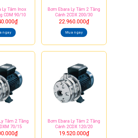
 Ly Tâm Inox
Bơm Ebara Ly Tâm 2 Tầng
ng CDM 90/10
Cánh 2CDX 200/30
40.000
₫
22.960.000
₫
a ngay
Mua ngay
Ly Tâm 2 Tầng
Bơm Ebara Ly Tâm 2 Tầng
CDXM 70/15
Cánh 2CDX 120/20
00.000
₫
19.520.000
₫