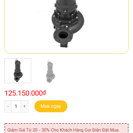
125.150.000
₫
Bơm Chìm Thải Ebara 100 DML 5 22 (LL100) số lượng
Mua ngay
Giảm Giá Từ 20 - 30% Cho Khách Hàng Gọi Điện Đặt Mua.