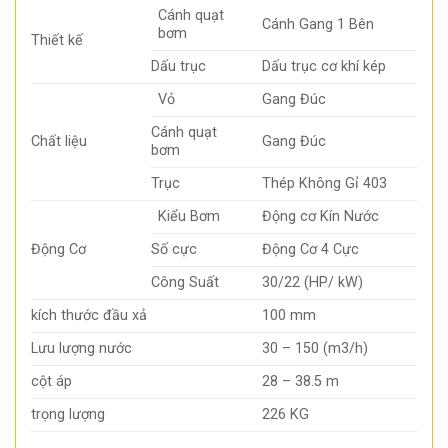
Cánh quạt
Cánh Gang 1 Bên
bơm
Thiết kế
Dấu trục
Dấu trục cơ khí kép
Vỏ
Gang Đúc
Cánh quạt
Chất liệu
Gang Đúc
bơm
Trục
Thép Không Gỉ 403
Kiểu Bơm
Động cơ Kín Nước
Động Cơ
Số cực
Động Cơ 4 Cực
Công Suất
30/22 (HP/ kW)
kích thước đầu xả
100 mm
Lưu lượng nước
30 – 150 (m3/h)
cột áp
28 – 38.5 m
trọng lượng
226 KG