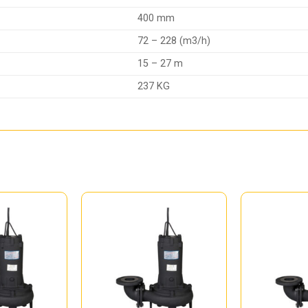
400 mm
72 – 228 (m3/h)
15 – 27 m
237 KG