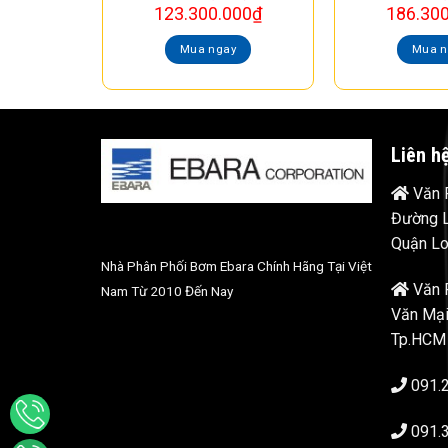
123.300.000
₫
186.30
Mua ngay
Mua n
Liên h
Văn P
Đường L
Quận Lo
Nhà Phân Phối Bơm Ebara Chính Hãng Tại Việt
Văn 
Nam Từ 2010 Đến Nay
Văn Mại
Tp.HCM
091.
091.