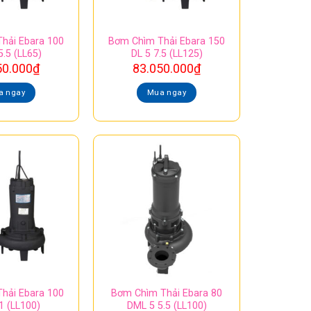
hải Ebara 100
Bơm Chìm Thải Ebara 150
5.5 (LL65)
DL 5 7.5 (LL125)
50.000
₫
83.050.000
₫
a ngay
Mua ngay
hải Ebara 100
Bơm Chìm Thải Ebara 80
1 (LL100)
DML 5 5.5 (LL100)