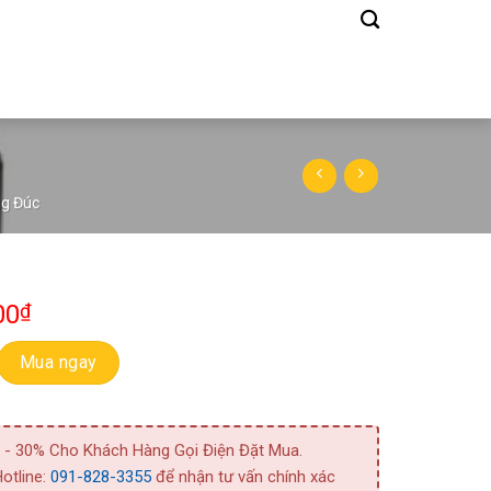
)
ng Đúc
00
₫
ara 150 DL 5 15 (LL125) số lượng
Mua ngay
 - 30% Cho Khách Hàng Gọi Điện Đặt Mua.
otline:
091-828-3355
để nhận tư vấn chính xác