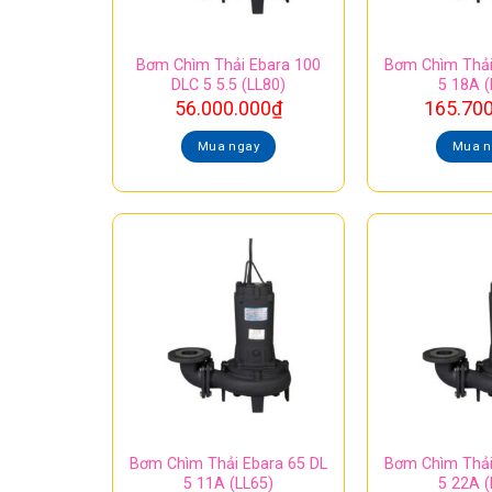
Bơm Chìm Thải Ebara 100
Bơm Chìm Thải
DLC 5 5.5 (LL80)
5 18A (
56.000.000
₫
165.70
Mua ngay
Mua n
Bơm Chìm Thải Ebara 65 DL
Bơm Chìm Thải
5 11A (LL65)
5 22A (