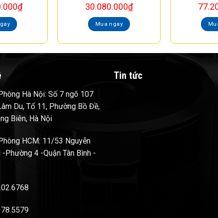
0.000
₫
30.080.000
₫
77.2
gay
Mua ngay
Mu
ệ
Tin tức
hòng Hà Nội: Số 7 ngõ 107
âm Du, Tổ 11, Phường Bồ Đề,
ng Biên, Hà Nội
Phòng HCM: 11/53 Nguyễn
 -Phường 4 -Quận Tân Bình -
202.6768
378.5579