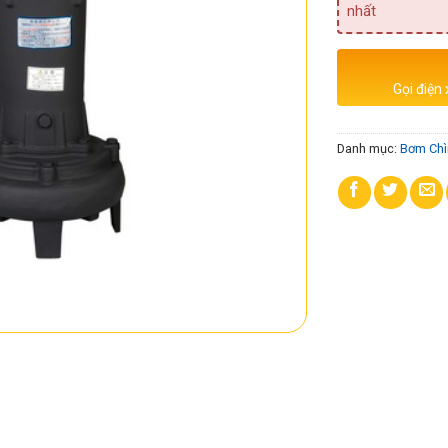
nhất
Gọi điện
Danh mục:
Bơm Chì