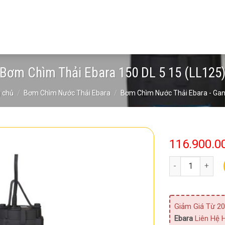
Bơm Chìm Thải Ebara 150 DL 5 15 (LL125
 chủ
/
Bơm Chìm Nước Thải Ebara
/
Bơm Chìm Nước Thải Ebara - Ga
116.900.0
Bơm Chìm Thải Eb
Giảm Giá Từ 20
Ebara
Liên Hệ H