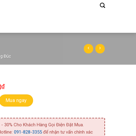
ng Đúc
0
₫
ara 50 DS 5 0.75 (LS50) số lượng
Mua ngay
 - 30% Cho Khách Hàng Gọi Điện Đặt Mua.
otline:
091-828-3355
để nhận tư vấn chính xác