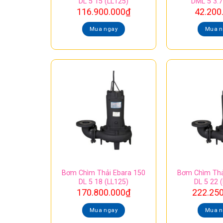
DL 5 15 (LL125)
DML 5 3.7
116.900.000
₫
42.200
Mua ngay
Mua n
Bơm Chìm Thải Ebara 150
Bơm Chìm Thả
DL 5 18 (LL125)
DL 5 22 
170.800.000
₫
222.25
Mua ngay
Mua n