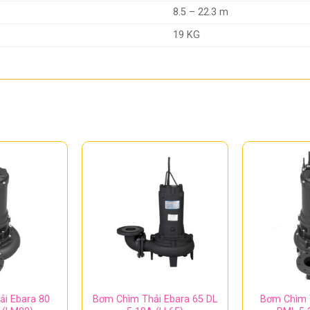
8.5 – 22.3 m
19 KG
i Ebara 80
Bơm Chìm Thải Ebara 65 DL
Bơm Chìm 