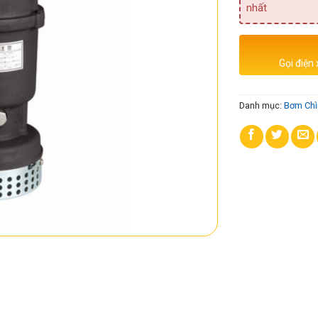
nhất
Gọi điện
Danh mục:
Bơm Chì