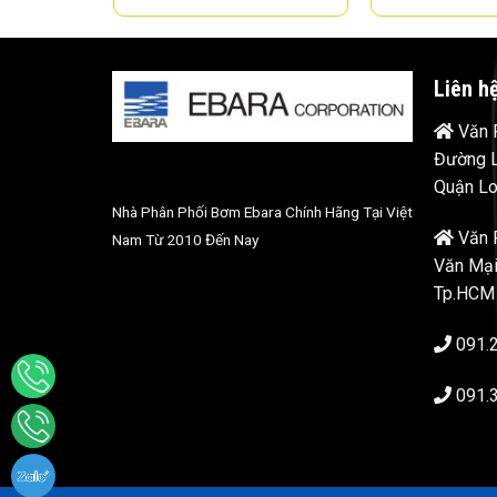
Liên h
Văn P
Đường L
Quận Lo
Nhà Phân Phối Bơm Ebara Chính Hãng Tại Việt
Văn 
Nam Từ 2010 Đến Nay
Văn Mại
Tp.HCM
091.
091.