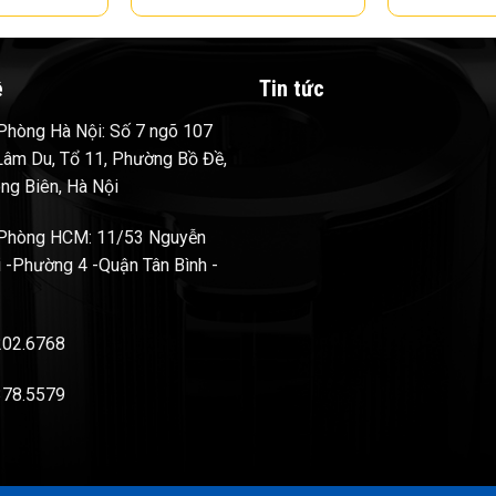
ệ
Tin tức
hòng Hà Nội: Số 7 ngõ 107
âm Du, Tổ 11, Phường Bồ Đề,
ng Biên, Hà Nội
Phòng HCM: 11/53 Nguyễn
 -Phường 4 -Quận Tân Bình -
202.6768
378.5579