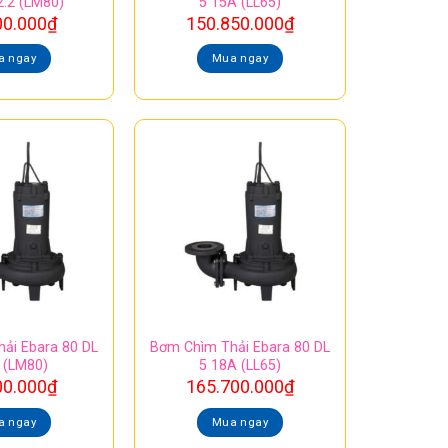
2.2 (LM80)
5 15A (LL65)
00.000
₫
150.850.000
₫
a ngay
Mua ngay
ải Ebara 80 DL
Bơm Chìm Thải Ebara 80 DL
7 (LM80)
5 18A (LL65)
00.000
₫
165.700.000
₫
a ngay
Mua ngay