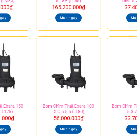
 (LM80)
5 18A (LL65)
DML 5 
.000
₫
165.200.000
₫
37.4
gay
Mua ngay
Mu
i Ebara 150
Bơm Chìm Thải Ebara 100
Bơm Chìm Th
(LL125)
DLC 5 5.5 (LL80)
5 3.
0.000
₫
56.000.000
₫
33.7
gay
Mua ngay
Mu