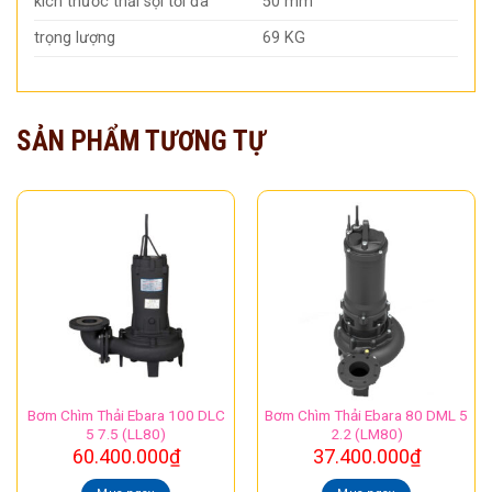
kích thước thải sợi tối đa
50 mm
trọng lượng
69 KG
SẢN PHẨM TƯƠNG TỰ
Bơm Chìm Thải Ebara 100 DLC
Bơm Chìm Thải Ebara 80 DML 5
5 7.5 (LL80)
2.2 (LM80)
60.400.000
₫
37.400.000
₫