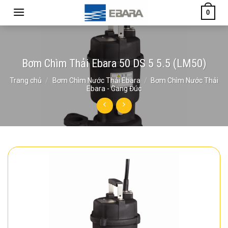
Skip
0
to
content
Bơm Chìm Thải Ebara 50 DS 5 5.5 (LM50)
Trang chủ
/
Bơm Chìm Nước Thải Ebara
/
Bơm Chìm Nước Thải
Ebara - Gang Đúc