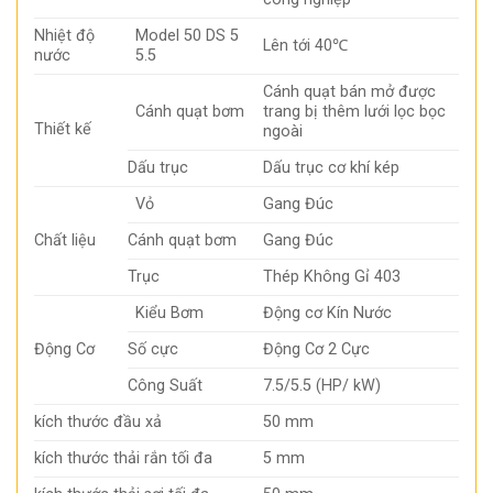
Nhiệt độ
Model 50 DS 5
Lên tới 40℃
nước
5.5
Cánh quạt bán mở được
Cánh quạt bơm
trang bị thêm lưới lọc bọc
Thiết kế
ngoài
Dấu trục
Dấu trục cơ khí kép
Vỏ
Gang Đúc
Chất liệu
Cánh quạt bơm
Gang Đúc
Trục
Thép Không Gỉ 403
Kiểu Bơm
Động cơ Kín Nước
Động Cơ
Số cực
Động Cơ 2 Cực
Công Suất
7.5/5.5 (HP/ kW)
kích thước đầu xả
50 mm
kích thước thải rắn tối đa
5 mm