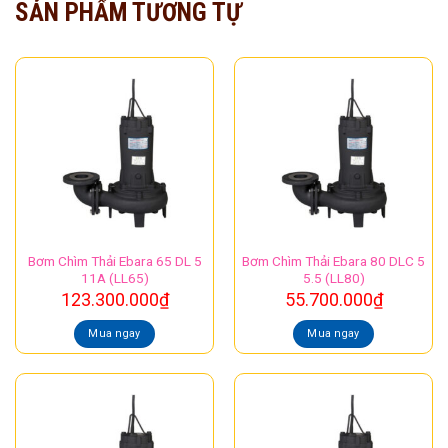
SẢN PHẨM TƯƠNG TỰ
Bơm Chìm Thải Ebara 65 DL 5
Bơm Chìm Thải Ebara 80 DLC 5
11A (LL65)
5.5 (LL80)
123.300.000
₫
55.700.000
₫
Mua ngay
Mua ngay