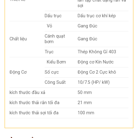
lẫn tạp chất dạng rắn và
sợi
Dấu trục
Dấu trục cơ khí kép
Vỏ
Gang Đúc
Cánh quạt
Chất liệu
Gang Đúc
bơm
Trục
Thép Không Gỉ 403
Kiểu Bơm
Động cơ Kín Nước
Động Cơ
Số cực
Động Cơ 2 Cực khô
Công Suất
10/7.5 (HP/ kW)
kích thước đầu xả
50 mm
kích thước thải rắn tối đa
21 mm
kích thước thải sợi tối đa
100 mm