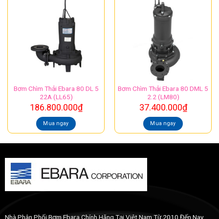
Bơm Chìm Thải Ebara 80 DL 5
Bơm Chìm Thải Ebara 80 DML 5
22A (LL65)
2.2 (LM80)
186.800.000
₫
37.400.000
₫
Mua ngay
Mua ngay
Nhà Phân Phối Bơm Ebara Chính Hãng Tại Việt Nam Từ 2010 Đến Nay