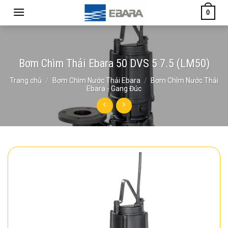
Skip
0
to
content
Bơm Chìm Thải Ebara 50 DVS 5 7.5 (LM50)
Trang chủ
/
Bơm Chìm Nước Thải Ebara
/
Bơm Chìm Nước Thải
Ebara - Gang Đúc