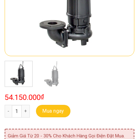
54.150.000
₫
Bơm Chìm Thải Ebara 50 DVS 5 7.5 (LM50) số lượng
Mua ngay
Giảm Giá Từ 20 - 30% Cho Khách Hàng Gọi Điện Đặt Mua.