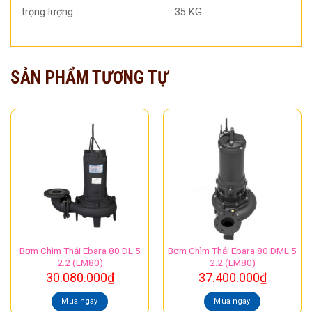
trọng lượng
35 KG
SẢN PHẨM TƯƠNG TỰ
Bơm Chìm Thải Ebara 80 DL 5
Bơm Chìm Thải Ebara 80 DML 5
2.2 (LM80)
2.2 (LM80)
30.080.000
₫
37.400.000
₫
Mua ngay
Mua ngay