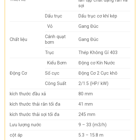
lẫn tạp chất dạng rắn và
sợi
Dấu trục
Dấu trục cơ khí kép
Vỏ
Gang Đúc
Cánh quạt
Chất liệu
Gang Đúc
bơm
Trục
Thép Không Gỉ 403
Kiểu Bơm
Động cơ Kín Nước
Động Cơ
Số cực
Động Cơ 2 Cực khô
Công Suất
2/1.5 (HP/ kW)
kích thước đầu xả
80 mm
kích thước thải rắn tối đa
41 mm
kích thước thải sợi tối đa
245 mm
Lưu lượng nước
9 – 33 (m3/h)
cột áp
5.3 – 15.8 m