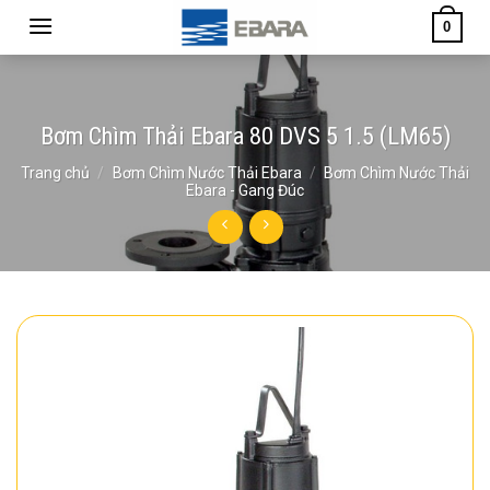
Skip
0
to
content
Bơm Chìm Thải Ebara 80 DVS 5 1.5 (LM65)
Trang chủ
/
Bơm Chìm Nước Thải Ebara
/
Bơm Chìm Nước Thải
Ebara - Gang Đúc