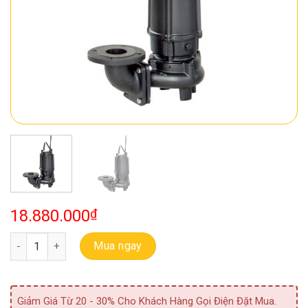
18.880.000
₫
Bơm Chìm Thải Ebara 80 DVS 5 1.5 (LM65) số lượng
Mua ngay
Giảm Giá Từ 20 - 30% Cho Khách Hàng Gọi Điện Đặt Mua.