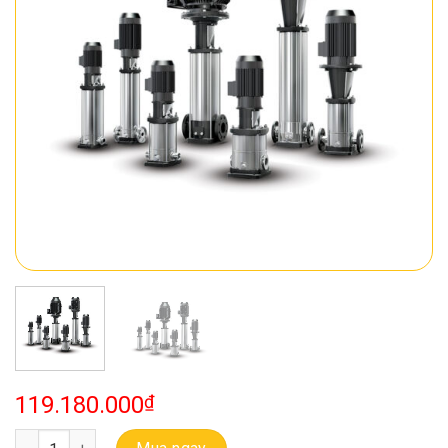
119.180.000
₫
Bơm Đa Tầng Cánh Trục Đứng Ebara EVMS 20 12F5 HQ1BEG E/15 