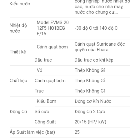
công nghiệp, nước nhiệt độ
Kiểu nước
cao, nước cho nhà máy,
nước cho chung cư….
Model EVMS 20
Nhiệt độ
12F5 HQ1BEG
-30 độ C tới 140 độ C
nước
E/15
Cánh quạt Surricane độc
Cánh quạt bơm
quyền của Ebara
Thiết kế
Dấu trục
Dấu trục cơ khí kép
Vỏ
Thép Không Gỉ
Chất liệu
Cánh quạt bơm
Thép Không Gỉ
Trục
Thép Không Gỉ
Kiểu Bơm
Động cơ Kín Nước
Động Cơ
Số cực
Động Cơ 2 Cực
Công Suất
20/15 (HP/ kW)
Áp Suất làm việc (bar)
25