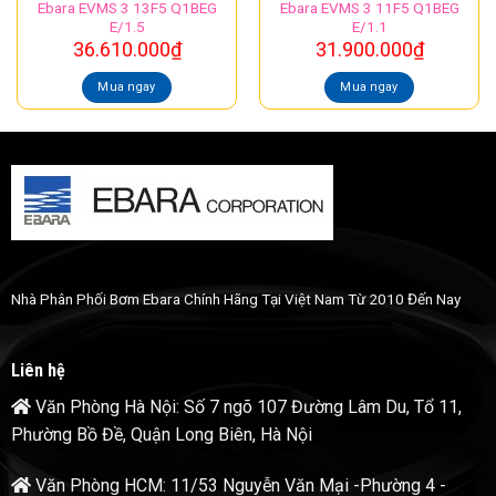
Ebara EVMS 3 13F5 Q1BEG
Ebara EVMS 3 11F5 Q1BEG
E/1.5
E/1.1
36.610.000
₫
31.900.000
₫
Mua ngay
Mua ngay
Nhà Phân Phối Bơm Ebara Chính Hãng Tại Việt Nam Từ 2010 Đến Nay
Liên hệ
Văn Phòng Hà Nội: Số 7 ngõ 107 Đường Lâm Du, Tổ 11,
Phường Bồ Đề, Quận Long Biên, Hà Nội
Văn Phòng HCM: 11/53 Nguyễn Văn Mại -Phường 4 -