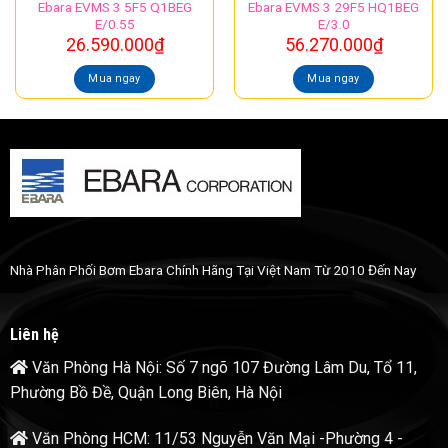
Ebara EVMS 3 5F5 Q1BEG
Ebara EVMS 3 29F5 HQ1BEG
E/0.55
E/3.0
26.590.000
₫
56.270.000
₫
Mua ngay
Mua ngay
Nhà Phân Phối Bơm Ebara Chính Hãng Tại Việt Nam Từ 2010 Đến Nay
Liên hệ
Văn Phòng Hà Nội: Số 7 ngõ 107 Đường Lâm Du, Tổ 11,
Phường Bồ Đề, Quận Long Biên, Hà Nội
Văn Phòng HCM: 11/53 Nguyễn Văn Mại -Phường 4 -