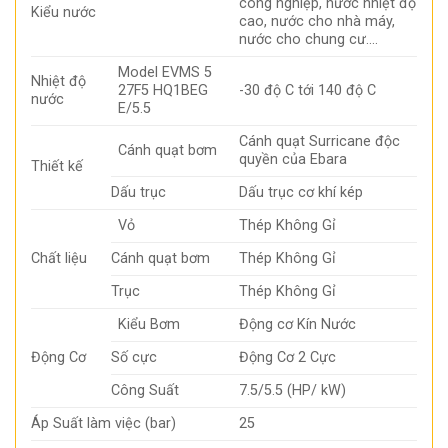
công nghiệp, nước nhiệt độ
Kiểu nước
cao, nước cho nhà máy,
nước cho chung cư….
Model EVMS 5
Nhiệt độ
27F5 HQ1BEG
-30 độ C tới 140 độ C
nước
E/5.5
Cánh quạt Surricane độc
Cánh quạt bơm
quyền của Ebara
Thiết kế
Dấu trục
Dấu trục cơ khí kép
Vỏ
Thép Không Gỉ
Chất liệu
Cánh quạt bơm
Thép Không Gỉ
Trục
Thép Không Gỉ
Kiểu Bơm
Động cơ Kín Nước
Động Cơ
Số cực
Động Cơ 2 Cực
Công Suất
7.5/5.5 (HP/ kW)
Áp Suất làm việc (bar)
25