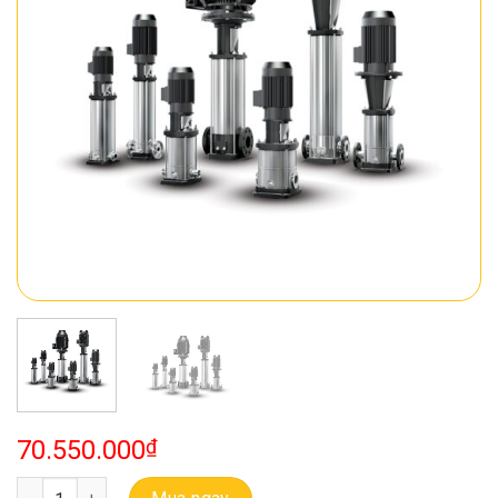
70.550.000
₫
Bơm Đa Tầng Cánh Trục Đứng Ebara EVMS 5 27F5 HQ1BEG E/5.5 s