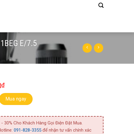
Q1BEG E/7.5
0
₫
h Trục Đứng Ebara EVMSG 20 5F5 Q1BEG E/7.5 số lượng
Mua ngay
 - 30% Cho Khách Hàng Gọi Điện Đặt Mua.
otline:
091-828-3355
để nhận tư vấn chính xác