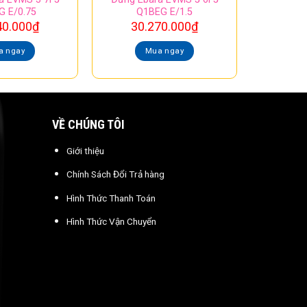
G E/0.75
Q1BEG E/1.5
40.000
₫
30.270.000
₫
a ngay
Mua ngay
VỀ CHÚNG TÔI
Giới thiệu
Chính Sách Đổi Trả hàng
Hình Thức Thanh Toán
Hình Thức Vận Chuyển