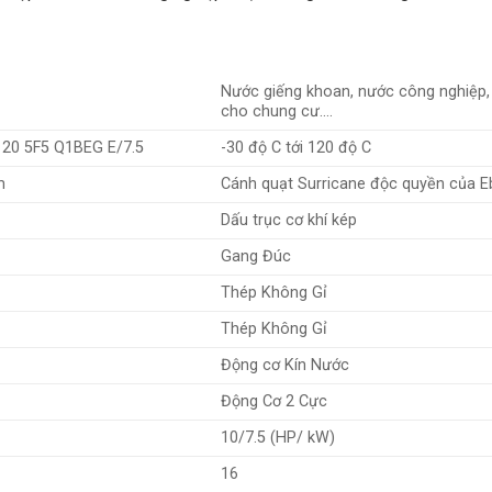
Nước giếng khoan, nước công nghiệp,
cho chung cư….
20 5F5 Q1BEG E/7.5
-30 độ C tới 120 độ C
m
Cánh quạt Surricane độc quyền của E
Dấu trục cơ khí kép
Gang Đúc
Thép Không Gỉ
Thép Không Gỉ
Động cơ Kín Nước
Động Cơ 2 Cực
10/7.5 (HP/ kW)
16