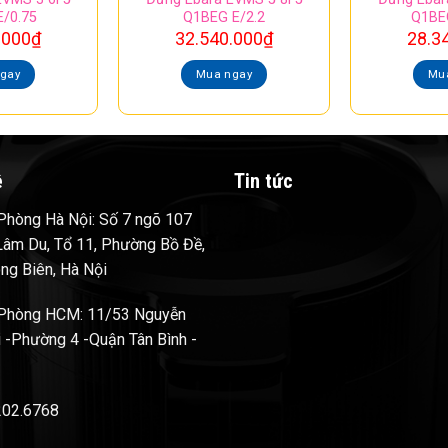
/0.75
Q1BEG E/2.2
Q1BE
.000
₫
32.540.000
₫
28.3
gay
Mua ngay
Mu
ệ
Tin tức
hòng Hà Nội: Số 7 ngõ 107
âm Du, Tổ 11, Phường Bồ Đề,
ng Biên, Hà Nội
Phòng HCM: 11/53 Nguyễn
 -Phường 4 -Quận Tân Bình -
202.6768