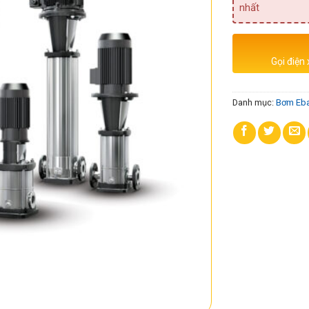
nhất
Gọi điện
Danh mục:
Bơm Eba