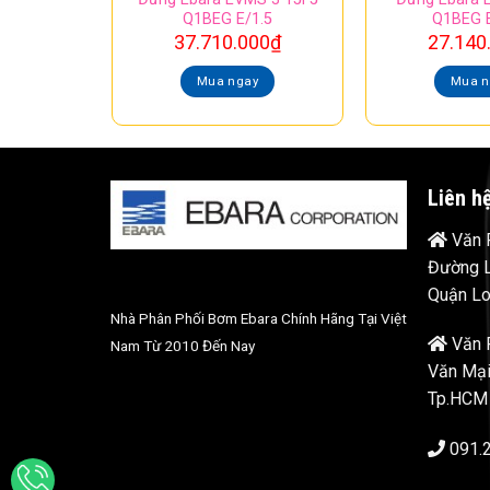
Q1BEG E/1.5
Q1BEG E
37.710.000
₫
27.140
Mua ngay
Mua n
Liên h
Văn P
Đường L
Quận Lo
Nhà Phân Phối Bơm Ebara Chính Hãng Tại Việt
Văn 
Nam Từ 2010 Đến Nay
Văn Mại
Tp.HCM
091.