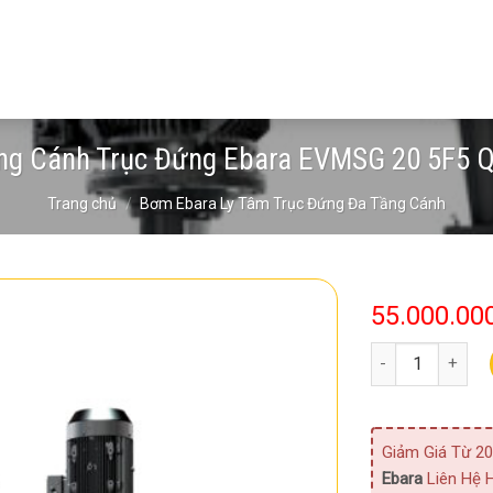
g Cánh Trục Đứng Ebara EVMSG 20 5F5 
Trang chủ
/
Bơm Ebara Ly Tâm Trục Đứng Đa Tầng Cánh
55.000.00
Bơm Đa Tầng Cán
Giảm Giá Từ 20
Ebara
Liên Hệ H