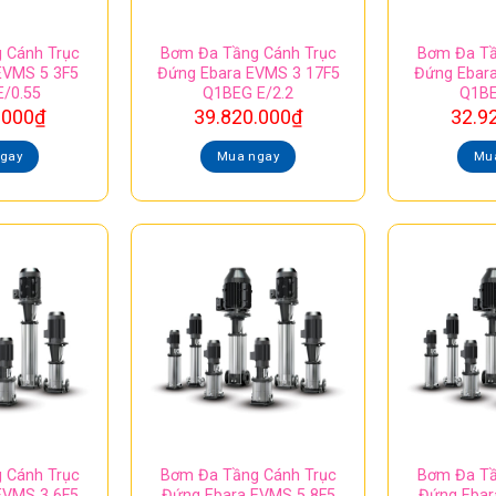
 Cánh Trục
Bơm Đa Tầng Cánh Trục
Bơm Đa Tầ
EVMS 5 3F5
Đứng Ebara EVMS 3 17F5
Đứng Ebar
/0.55
Q1BEG E/2.2
Q1BE
.000
₫
39.820.000
₫
32.9
gay
Mua ngay
Mu
 Cánh Trục
Bơm Đa Tầng Cánh Trục
Bơm Đa Tầ
EVMS 3 6F5
Đứng Ebara EVMS 5 8F5
Đứng Ebar