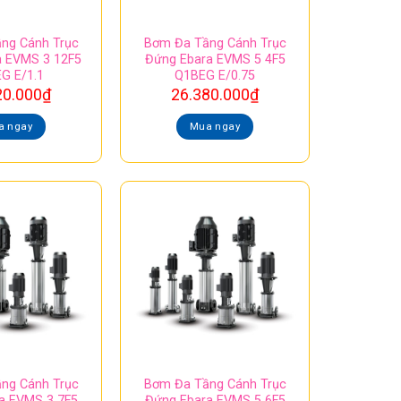
ng Cánh Trục
Bơm Đa Tầng Cánh Trục
a EVMS 3 12F5
Đứng Ebara EVMS 5 4F5
G E/1.1
Q1BEG E/0.75
20.000
₫
26.380.000
₫
a ngay
Mua ngay
ng Cánh Trục
Bơm Đa Tầng Cánh Trục
a EVMS 3 7F5
Đứng Ebara EVMS 5 6F5