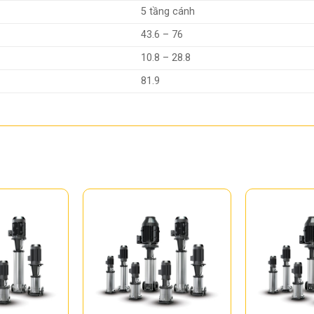
5 tầng cánh
43.6 – 76
10.8 – 28.8
81.9