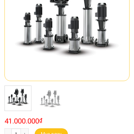
41.000.000
₫
Bơm Đa Tầng Cánh Trục Đứng Ebara EVMSG 5 13F5 Q1BEG E/3.0 s