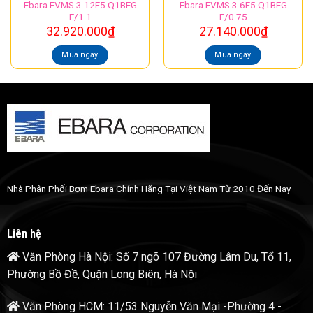
Ebara EVMS 3 12F5 Q1BEG
Ebara EVMS 3 6F5 Q1BEG
E/1.1
E/0.75
32.920.000
₫
27.140.000
₫
Mua ngay
Mua ngay
Nhà Phân Phối Bơm Ebara Chính Hãng Tại Việt Nam Từ 2010 Đến Nay
Liên hệ
Văn Phòng Hà Nội: Số 7 ngõ 107 Đường Lâm Du, Tổ 11,
Phường Bồ Đề, Quận Long Biên, Hà Nội
Văn Phòng HCM: 11/53 Nguyễn Văn Mại -Phường 4 -