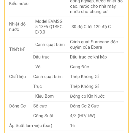
công nghiệp, nước nhiệt độ
Kiểu nước
cao, nước cho nhà máy,
nước cho chung cư….
Model EVMSG
Nhiệt độ
5 13F5 Q1BEG
-30 độ C tới 120 độ C
nước
E/3.0
Cánh quạt Surricane độc
Cánh quạt bơm
quyền của Ebara
Thiết kế
Dấu trục
Dấu trục cơ khí kép
Vỏ
Gang Đúc
Chất liệu
Cánh quạt bơm
Thép Không Gỉ
Trục
Thép Không Gỉ
Kiểu Bơm
Động cơ Kín Nước
Động Cơ
Số cực
Động Cơ 2 Cực
Công Suất
4/3 (HP/ kW)
Áp Suất làm việc (bar)
16