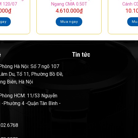
 120/07
Ngang CMA 0.50T
Cánh C
000
₫
4.610.000
₫
10.1
gay
Mua ngay
Mu
ệ
Tin tức
hòng Hà Nội: Số 7 ngõ 107
âm Du, Tổ 11, Phường Bồ Đề,
ng Biên, Hà Nội
Phòng HCM: 11/53 Nguyễn
 -Phường 4 -Quận Tân Bình -
202.6768