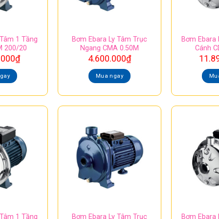
 Tâm 1 Tầng
Bơm Ebara Ly Tâm Trục
Bơm Ebara 
 200/20
Ngang CMA 0.50M
Cánh C
.000
₫
4.600.000
₫
11.8
gay
Mua ngay
Mu
 Tâm 1 Tầng
Bơm Ebara Ly Tâm Trục
Bơm Ebara 