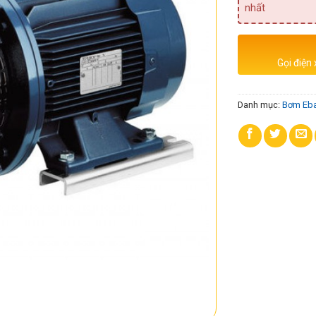
nhất
Gọi điện
Danh mục:
Bơm Eba