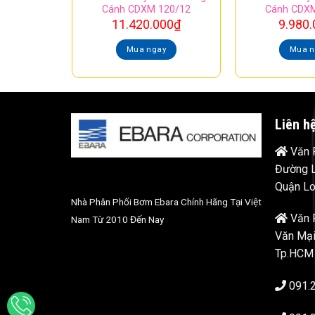
Cánh CDXM 120/12
Cánh CDXM
11.420.000
₫
9.980.
Mua ngay
Mua n
Liên h
Văn P
Đường L
Quận Lo
Nhà Phân Phối Bơm Ebara Chính Hãng Tại Việt
Văn 
Nam Từ 2010 Đến Nay
Văn Mại
Tp.HCM
091.