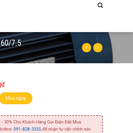
60/7.5
0
₫
 Bơm Bằng Inox Model 3M 50-160/7.5 số lượng
Mua ngay
 - 30% Cho Khách Hàng Gọi Điện Đặt Mua.
otline:
091-828-3355
để nhận tư vấn chính xác