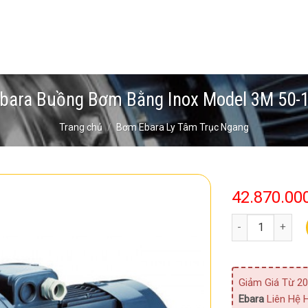
bara Buồng Bơm Bằng Inox Model 3M 50-1
Trang chủ
/
Bơm Ebara Ly Tâm Trục Ngang
42.870.00
Bơm Ebara Buồng
Giảm Giá Từ 20
Ebara
Liên Hệ H