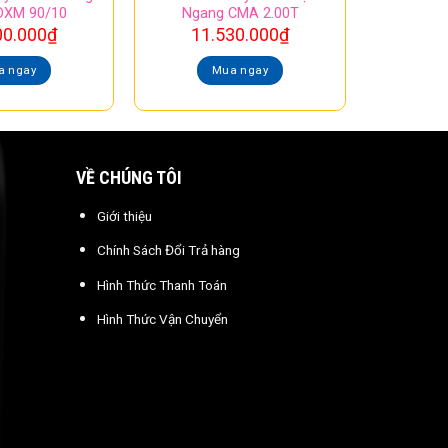
DXM 90/10
Ngang CMA 2.00T
00.000
₫
11.530.000
₫
a ngay
Mua ngay
VỀ CHÚNG TÔI
Giới thiệu
Chính Sách Đổi Trả hàng
Hình Thức Thanh Toán
Hình Thức Vận Chuyển