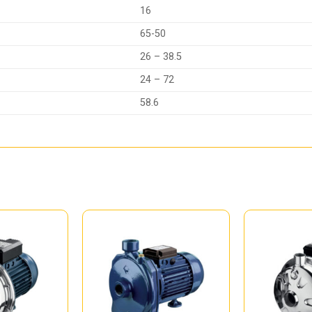
16
65-50
26 – 38.5
24 – 72
58.6