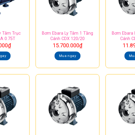
y Tâm Trục
Bơm Ebara Ly Tâm 1 Tầng
Bơm Ebara 
A 0.75T
Cánh CDX 120/20
Cánh C
000
₫
15.700.000
₫
11.8
gay
Mua ngay
Mu