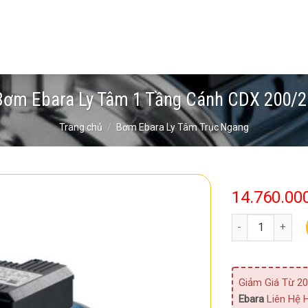
Bơm Ebara Ly Tâm 1 Tầng Cánh CDX 200/2
Trang chủ
/
Bơm Ebara Ly Tâm Trục Ngang
14.760.00
Bơm Ebara Ly Tâ
Giảm Giá Từ 20
Ebara
Liên Hệ H