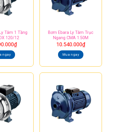
Ly Tâm 1 Tầng
Bơm Ebara Ly Tâm Trục
DX 120/12
Ngang CMA 1.50M
90.000
₫
10.540.000
₫
a ngay
Mua ngay