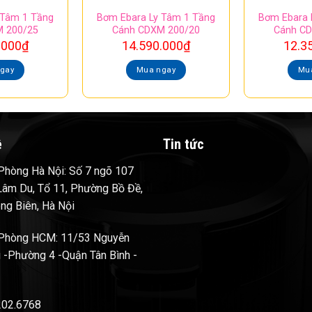
 Tâm 1 Tầng
Bơm Ebara Ly Tâm 1 Tầng
Bơm Ebara 
 200/25
Cánh CDXM 200/20
Cánh C
.000
₫
14.590.000
₫
12.3
gay
Mua ngay
Mu
ệ
Tin tức
hòng Hà Nội: Số 7 ngõ 107
âm Du, Tổ 11, Phường Bồ Đề,
ng Biên, Hà Nội
Phòng HCM: 11/53 Nguyễn
 -Phường 4 -Quận Tân Bình -
202.6768