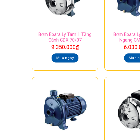
Bơm Ebara Ly Tâm 1 Tầng
Bơm Ebara L
Cánh CDX 70/07
Ngang CM
9.350.000
₫
6.030.
Mua ngay
Mua n