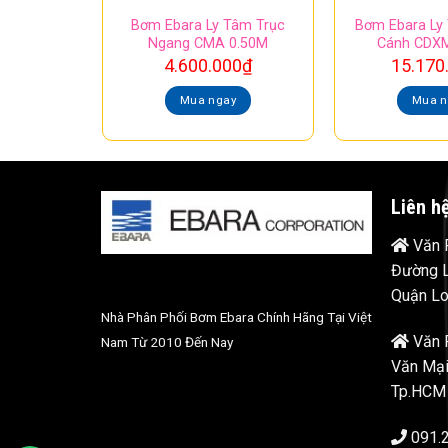
Bơm Ebara Ly Tâm Trục
Bơm Ebara Ly
Ngang CMA 0.50M
Cánh CDXM
4.600.000
₫
15.170
Mua ngay
Mua n
Liên h
Văn P
Đường L
Quận Lo
Nhà Phân Phối Bơm Ebara Chính Hãng Tại Việt
Văn 
Nam Từ 2010 Đến Nay
Văn Mại
Tp.HCM
091.