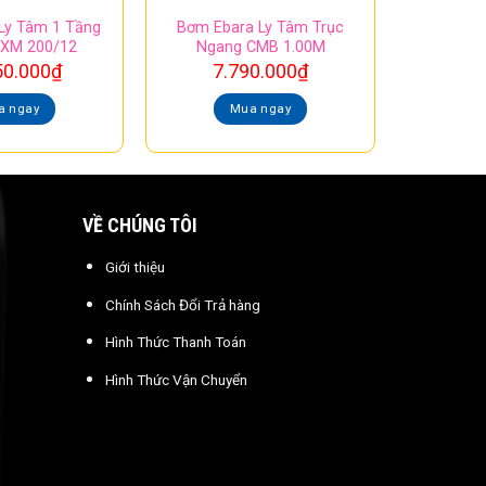
Ly Tâm 1 Tầng
Bơm Ebara Ly Tâm Trục
DXM 200/12
Ngang CMB 1.00M
50.000
₫
7.790.000
₫
a ngay
Mua ngay
VỀ CHÚNG TÔI
Giới thiệu
Chính Sách Đổi Trả hàng
Hình Thức Thanh Toán
Hình Thức Vận Chuyển