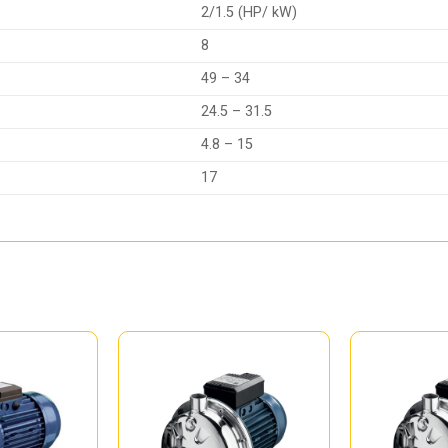
2/1.5 (HP/ kW)
8
49 – 34
24.5 – 31.5
4.8 – 15
17