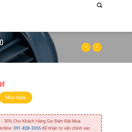
0
0
₫
m 1 Tầng Cánh CDX 200/20 số lượng
Mua ngay
 - 30% Cho Khách Hàng Gọi Điện Đặt Mua.
otline:
091-828-3355
để nhận tư vấn chính xác