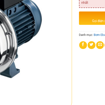
nhất
Gọi điện
Danh mục:
Bơm Eba