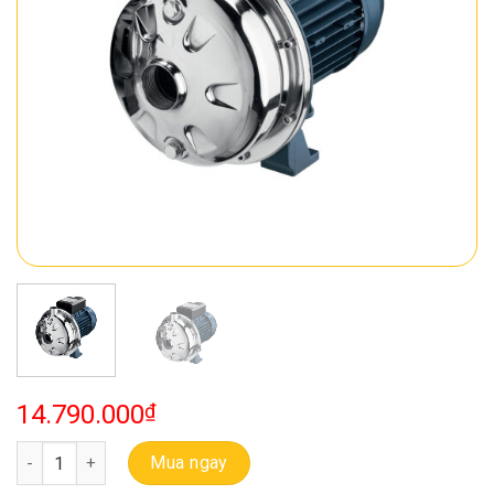
14.790.000
₫
Bơm Ebara Ly Tâm 1 Tầng Cánh CDXM 120/20 số lượng
Mua ngay