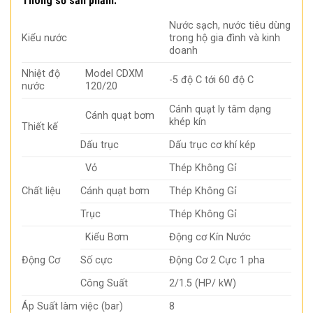
Thông số sản phẩm:
Nước sạch, nước tiêu dùng
Kiểu nước
trong hộ gia đình và kinh
doanh
Nhiệt độ
Model CDXM
-5 độ C tới 60 độ C
nước
120/20
Cánh quạt ly tâm dạng
Cánh quạt bơm
khép kín
Thiết kế
Dấu trục
Dấu trục cơ khí kép
Vỏ
Thép Không Gỉ
Chất liệu
Cánh quạt bơm
Thép Không Gỉ
Trục
Thép Không Gỉ
Kiểu Bơm
Động cơ Kín Nước
Động Cơ
Số cực
Động Cơ 2 Cực 1 pha
Công Suất
2/1.5 (HP/ kW)
Áp Suất làm việc (bar)
8