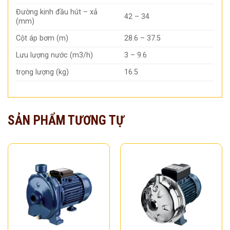
Đường kinh đầu hút – xả
42 – 34
(mm)
Cột áp bơm (m)
28.6 – 37.5
Lưu lượng nước (m3/h)
3 – 9.6
trọng lượng (kg)
16.5
SẢN PHẨM TƯƠNG TỰ