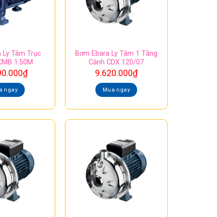
 Ly Tâm Trục
Bơm Ebara Ly Tâm 1 Tầng
CMB 1.50M
Cánh CDX 120/07
90.000
₫
9.620.000
₫
a ngay
Mua ngay