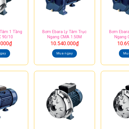
 Tâm 1 Tầng
Bơm Ebara Ly Tâm Trục
Bơm Ebara
 90/10
Ngang CMA 1.50M
Ngang 
.000
₫
10.540.000
₫
10.6
gay
Mua ngay
Mu