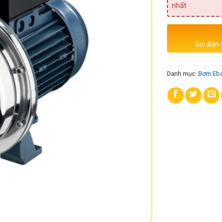
nhất
Gọi điện
Danh mục:
Bơm Eba