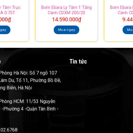
y Tâm Trục
Bơm Ebara Ly Tâm 1 Tầng
Bơm Ebara 
A 0.75T
Cánh CDXM 200/20
Cánh C
000
₫
14.590.000
₫
9.44
gay
Mua ngay
Mu
ệ
Tin tức
hòng Hà Nội: Số 7 ngõ 107
âm Du, Tổ 11, Phường Bồ Đề,
ng Biên, Hà Nội
Phòng HCM: 11/53 Nguyễn
 -Phường 4 -Quận Tân Bình -
202.6768