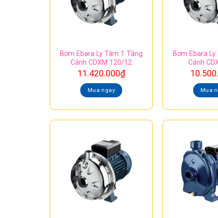
Bơm Ebara Ly Tâm 1 Tầng
Bơm Ebara Ly
Cánh CDXM 120/12
Cánh CDX
11.420.000
₫
10.500
Mua ngay
Mua n