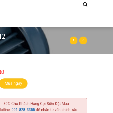
12
0
₫
m 1 Tầng Cánh CDXM 200/12 số lượng
Mua ngay
 - 30% Cho Khách Hàng Gọi Điện Đặt Mua.
otline:
091-828-3355
để nhận tư vấn chính xác