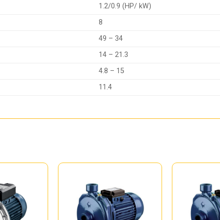
1.2/0.9 (HP/ kW)
8
49 – 34
14 – 21.3
4.8 – 15
11.4