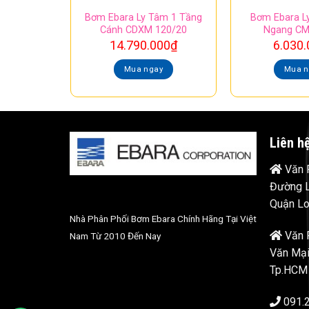
Bơm Ebara Ly Tâm 1 Tầng
Bơm Ebara L
Cánh CDXM 120/20
Ngang CM
14.790.000
₫
6.030.
Mua ngay
Mua n
Liên h
Văn P
Đường L
Quận Lo
Nhà Phân Phối Bơm Ebara Chính Hãng Tại Việt
Văn 
Nam Từ 2010 Đến Nay
Văn Mại
Tp.HCM
091.