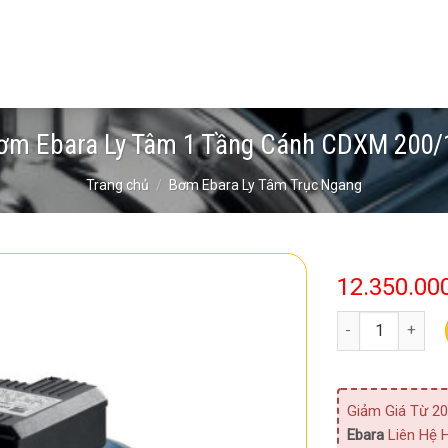
ơm Ebara Ly Tâm 1 Tầng Cánh CDXM 200/
Trang chủ
/
Bơm Ebara Ly Tâm Trục Ngang
12.350.00
Bơm Ebara Ly Tâ
Giảm Giá Từ 20
Ebara
Liên Hệ H