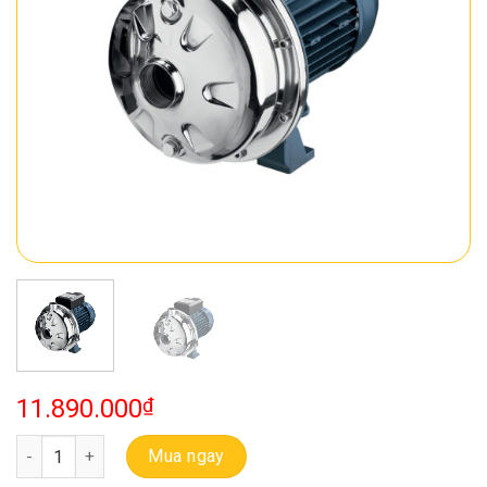
11.890.000
₫
Bơm Ebara Ly Tâm 1 Tầng Cánh CDX 120/12 số lượng
Mua ngay