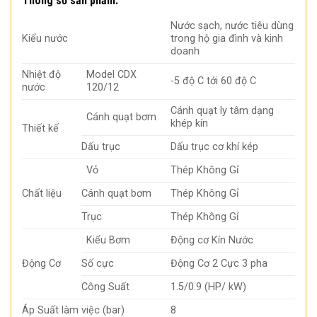
Thông số sản phẩm:
Nước sạch, nước tiêu dùng
Kiểu nước
trong hộ gia đình và kinh
doanh
Nhiệt độ
Model CDX
-5 độ C tới 60 độ C
nước
120/12
Cánh quạt ly tâm dạng
Cánh quạt bơm
khép kín
Thiết kế
Dấu trục
Dấu trục cơ khí kép
Vỏ
Thép Không Gỉ
Chất liệu
Cánh quạt bơm
Thép Không Gỉ
Trục
Thép Không Gỉ
Kiểu Bơm
Động cơ Kín Nước
Động Cơ
Số cực
Động Cơ 2 Cực 3 pha
Công Suất
1.5/0.9 (HP/ kW)
Áp Suất làm việc (bar)
8