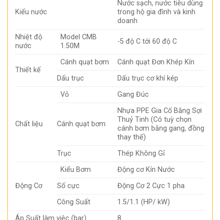
Nước sạch, nước tiêu dùng
Kiểu nước
trong hộ gia đình và kinh
doanh
Nhiệt độ
Model CMB
-5 độ C tới 60 độ C
nước
1.50M
Cánh quạt bơm
Cánh quạt Đơn Khép Kín
Thiết kế
Dấu trục
Dấu trục cơ khí kép
Vỏ
Gang Đúc
Nhựa PPE Gia Cố Bằng Sợi
Thuỷ Tinh (Có tuỳ chọn
Chất liệu
Cánh quạt bơm
cánh bơm bằng gang, đồng
thay thế)
Trục
Thép Không Gỉ
Kiểu Bơm
Động cơ Kín Nước
Động Cơ
Số cực
Động Cơ 2 Cực 1 pha
Công Suất
1.5/1.1 (HP/ kW)
Áp Suất làm việc (bar)
8