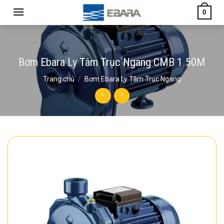
Skip
0
to
content
Bơm Ebara Ly Tâm Trục Ngang CMB 1.50M
Trang chủ
/
Bơm Ebara Ly Tâm Trục Ngang