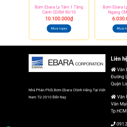
Bơm Ebara Ly Tâm 1 Tầng
Bơm Ebara L
Cánh CDXM 90/10
Ngang CM
10.100.000
₫
6.030.
Mua ngay
Mua n
Liên h
Văn P
Đường L
Quận Lo
Nhà Phân Phối Bơm Ebara Chính Hãng Tại Việt
Văn 
Nam Từ 2010 Đến Nay
Văn Mại
Tp.HCM
091.