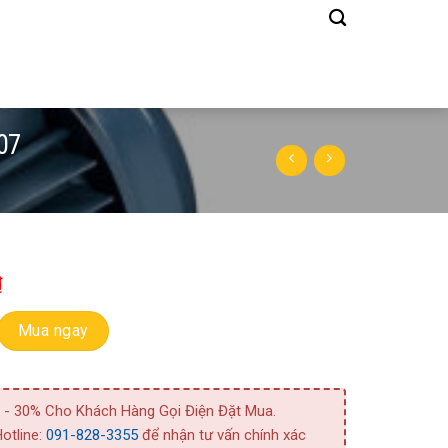
07
₫
m 1 Tầng Cánh CDXM 120/07 số lượng
Mua ngay
 - 30% Cho Khách Hàng Gọi Điện Đặt Mua.
otline:
091-828-3355
để nhận tư vấn chính xác