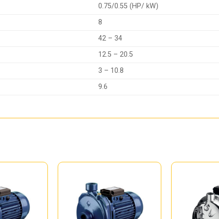
0.75/0.55 (HP/ kW)
8
42 – 34
12.5 – 20.5
3 – 10.8
9.6