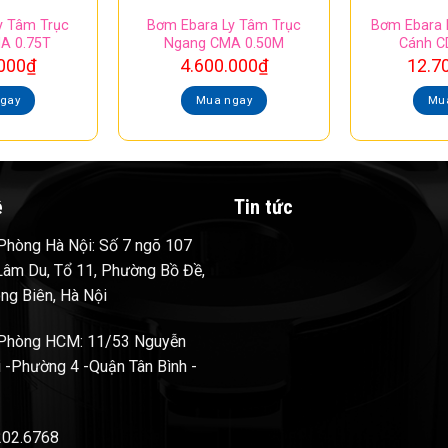
y Tâm Trục
Bơm Ebara Ly Tâm Trục
Bơm Ebara 
A 0.75T
Ngang CMA 0.50M
Cánh C
000
₫
4.600.000
₫
12.7
gay
Mua ngay
Mu
ệ
Tin tức
hòng Hà Nội: Số 7 ngõ 107
âm Du, Tổ 11, Phường Bồ Đề,
ng Biên, Hà Nội
Phòng HCM: 11/53 Nguyễn
 -Phường 4 -Quận Tân Bình -
202.6768