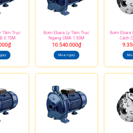
y Tâm Trục
Bơm Ebara Ly Tâm Trục
Bơm Ebara 
B 0.75M
Ngang CMA 1.50M
Cánh 
000
₫
10.540.000
₫
9.35
gay
Mua ngay
Mu