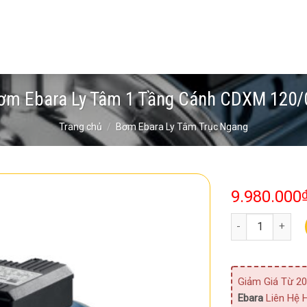
ơm Ebara Ly Tâm 1 Tầng Cánh CDXM 120/
Trang chủ
/
Bơm Ebara Ly Tâm Trục Ngang
9.980.000
Bơm Ebara Ly Tâ
Giảm Giá Từ 20
Ebara
Liên Hệ H