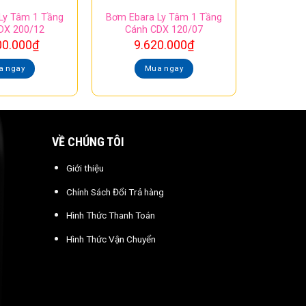
Ly Tâm 1 Tầng
Bơm Ebara Ly Tâm 1 Tầng
DX 200/12
Cánh CDX 120/07
00.000
₫
9.620.000
₫
a ngay
Mua ngay
VỀ CHÚNG TÔI
Giới thiệu
Chính Sách Đổi Trả hàng
Hình Thức Thanh Toán
Hình Thức Vận Chuyển