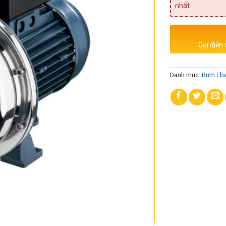
nhất
Gọi điện
Danh mục:
Bơm Eba