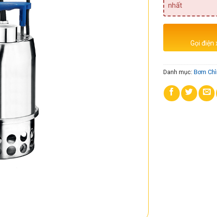
nhất
Gọi điện
Danh mục:
Bơm Chì