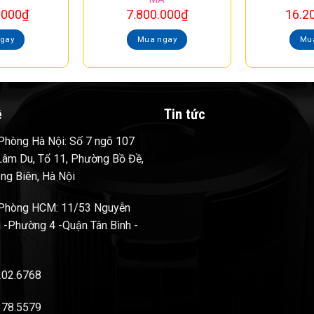
.000
₫
7.800.000
₫
16.2
gay
Mua ngay
Mu
ệ
Tin tức
hòng Hà Nội: Số 7 ngõ 107
âm Du, Tổ 11, Phường Bồ Đề,
ng Biên, Hà Nội
Phòng HCM: 11/53 Nguyễn
 -Phường 4 -Quận Tân Bình -
202.6768
378.5579