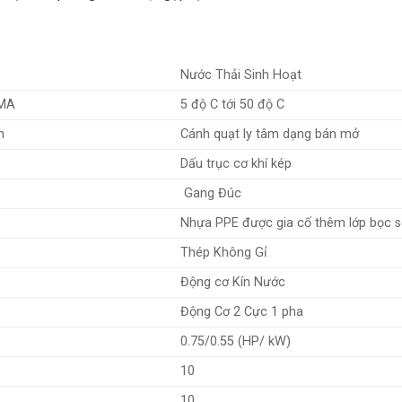
Nước Thải Sinh Hoạt
 MA
5 độ C tới 50 độ C
m
Cánh quạt ly tâm dạng bán mở
Dấu trục cơ khí kép
Gang Đúc
Nhựa PPE được gia cố thêm lớp bọc sợ
Thép Không Gỉ
Động cơ Kín Nước
Động Cơ 2 Cực 1 pha
0.75/0.55 (HP/ kW)
10
10