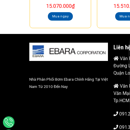
15.070.000
₫
15.510
Mua ngay
Mua n
Liên h
Văn P
Đường L
Quận Lo
Nhà Phân Phối Bơm Ebara Chính Hãng Tại Việt
Văn 
Nam Từ 2010 Đến Nay
Văn Mại
Tp.HCM
091.
091.