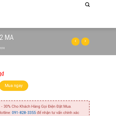
 2 MA
nox
0
₫
Hố Nước Thải Thân Inox Best 2 MA số lượng
Mua ngay
 - 30% Cho Khách Hàng Gọi Điện Đặt Mua.
otline:
091-828-3355
để nhận tư vấn chính xác