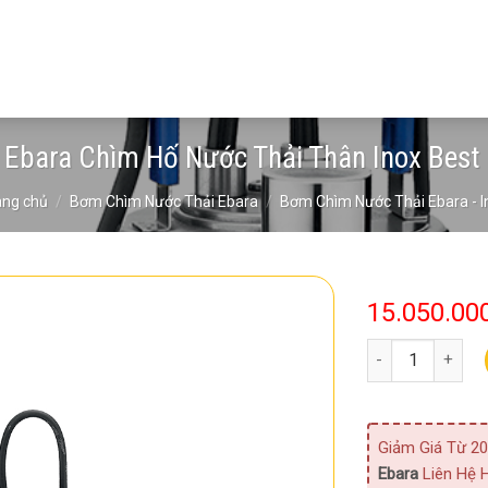
Ebara Chìm Hố Nước Thải Thân Inox Best
ang chủ
/
Bơm Chìm Nước Thải Ebara
/
Bơm Chìm Nước Thải Ebara - I
15.050.00
Bơm Ebara Chìm 
Giảm Giá Từ 20
Ebara
Liên Hệ H