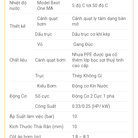
Nhiệt độ
Model Best
5 độ C tới 50 độ C
nước
One MA
Cánh quạt
Cánh quạt ly tâm dạng bán
bơm
mở
Thiết kế
Dấu trục
Dấu trục cơ khí kép
Vỏ
Gang Đúc
Nhựa PPE được gia cố
Chất liệu
Cánh quạt bơm
thêm lớp bọc sợi thuỷ tinh
cao cấp
Trục
Thép Không Gỉ
Kiểu Bơm
Động cơ Kín Nước
Động Cơ
Số cực
Động Cơ 2 Cực 1 pha
Công Suất
0.33/0.25 (HP/ kW)
Áp Suất làm việc (bar)
10
Kích Thước Thải Rắn (mm)
10
Cột áp bơm (m)
1.8 – 8.3