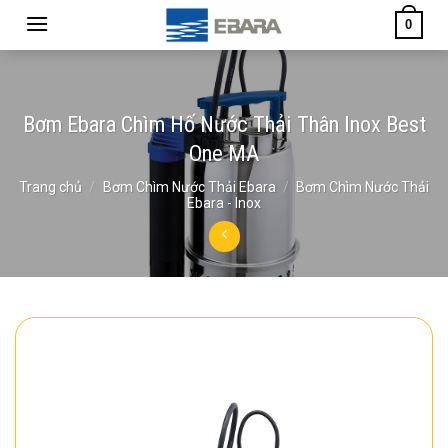
Skip
0
to
content
Bơm Ebara Chìm Hố Nước Thải Thân Inox Best
One MA
Trang chủ
/
Bơm Chìm Nước Thải Ebara
/
Bơm Chìm Nước Thải
Ebara - Inox