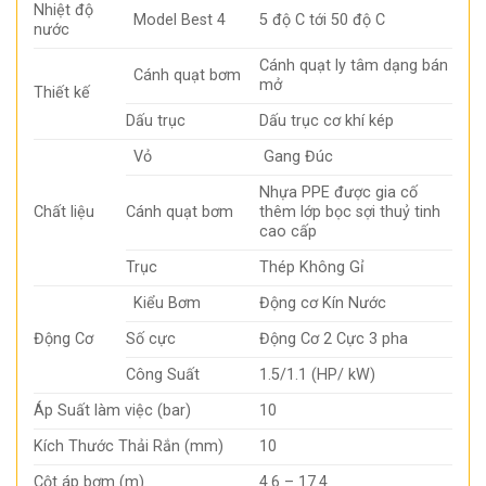
Nhiệt độ
Model Best 4
5 độ C tới 50 độ C
nước
Cánh quạt ly tâm dạng bán
Cánh quạt bơm
mở
Thiết kế
Dấu trục
Dấu trục cơ khí kép
Vỏ
Gang Đúc
Nhựa PPE được gia cố
Chất liệu
Cánh quạt bơm
thêm lớp bọc sợi thuỷ tinh
cao cấp
Trục
Thép Không Gỉ
Kiểu Bơm
Động cơ Kín Nước
Động Cơ
Số cực
Động Cơ 2 Cực 3 pha
Công Suất
1.5/1.1 (HP/ kW)
Áp Suất làm việc (bar)
10
Kích Thước Thải Rắn (mm)
10
Cột áp bơm (m)
4.6 – 17.4