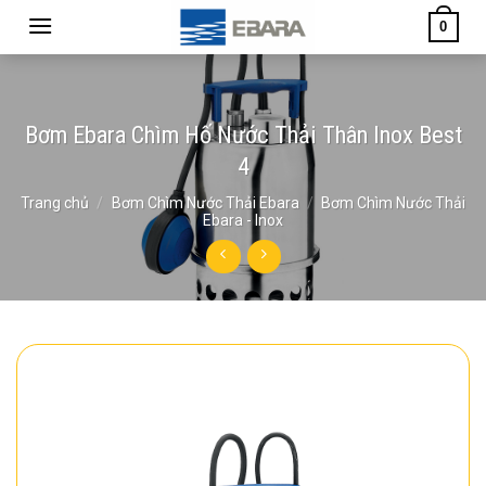
Skip
0
to
content
Bơm Ebara Chìm Hố Nước Thải Thân Inox Best
4
Trang chủ
/
Bơm Chìm Nước Thải Ebara
/
Bơm Chìm Nước Thải
Ebara - Inox