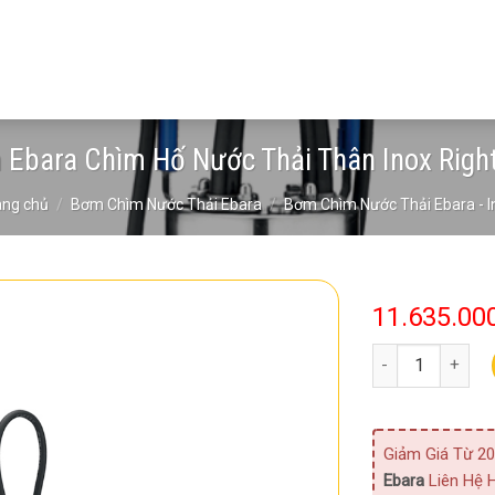
Ebara Chìm Hố Nước Thải Thân Inox Righ
ang chủ
/
Bơm Chìm Nước Thải Ebara
/
Bơm Chìm Nước Thải Ebara - I
11.635.00
Bơm Ebara Chìm 
Giảm Giá Từ 20
Ebara
Liên Hệ H