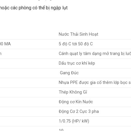
hoặc các phòng có thể bị ngập lụt
Nước Thải Sinh Hoạt
100 MA
5 độ C tới 50 độ C
m
Cánh quạt ly tâm dạng mở trang bị lưỡ
Dấu trục cơ khí kép
Gang Đúc
Nhựa PPE được gia cố thêm lớp bọc sợ
Thép Không Gỉ
Động cơ Kín Nước
Động Cơ 2 Cực 3 pha
1/0.75 (HP/ kW)
10