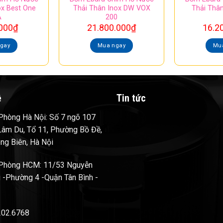
ox Best One
Thải Thân Inox DW VOX
Thải Thân
A
200
000
₫
21.800.000
₫
16.2
gay
Mua ngay
Mu
ệ
Tin tức
hòng Hà Nội: Số 7 ngõ 107
âm Du, Tổ 11, Phường Bồ Đề,
ng Biên, Hà Nội
Phòng HCM: 11/53 Nguyễn
 -Phường 4 -Quận Tân Bình -
202.6768