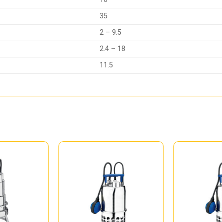
35
2 – 9.5
2.4 – 18
11.5