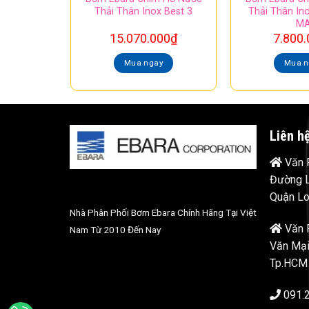
Thải Thân Inox Best 3
Thải Thân In
M
15.070.000
₫
7.800.
Mua ngay
Mua n
Liên h
Văn P
Đường L
Quận Lo
Nhà Phân Phối Bơm Ebara Chính Hãng Tại Việt
Văn 
Nam Từ 2010 Đến Nay
Văn Mại
Tp.HCM
091.