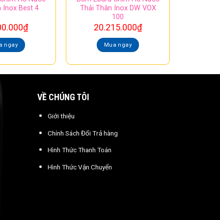
 Inox Best 4
Thải Thân Inox DW VOX
100
00.000
₫
20.215.000
₫
a ngay
Mua ngay
VỀ CHÚNG TÔI
Giới thiệu
Chính Sách Đổi Trả hàng
Hình Thức Thanh Toán
Hình Thức Vận Chuyển