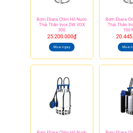
Bơm Ebara Chìm Hố Nước
Bơm Ebara Ch
Thải Thân Inox DW VOX
Thải Thân I
300
100
25.200.000
₫
20.445
Mua ngay
Mua n
Bơm Ebara Chìm Hố Nước
Bơm Ebara Ch