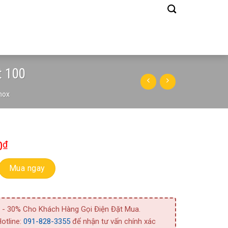
t 100
nox
0
₫
Hố Nước Thải Thân Inox Right 100 số lượng
Mua ngay
 - 30% Cho Khách Hàng Gọi Điện Đặt Mua.
otline:
091-828-3355
để nhận tư vấn chính xác