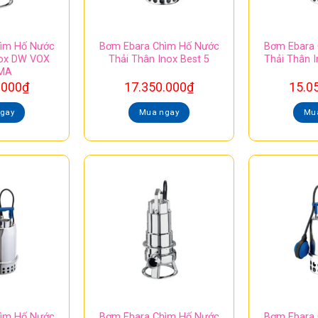
ìm Hố Nước
Bơm Ebara Chìm Hố Nước
Bơm Ebara
nox DW VOX
Thải Thân Inox Best 5
Thải Thân 
 MA
.000
₫
17.350.000
₫
15.0
gay
Mua ngay
Mu
ìm Hố Nước
Bơm Ebara Chìm Hố Nước
Bơm Ebara