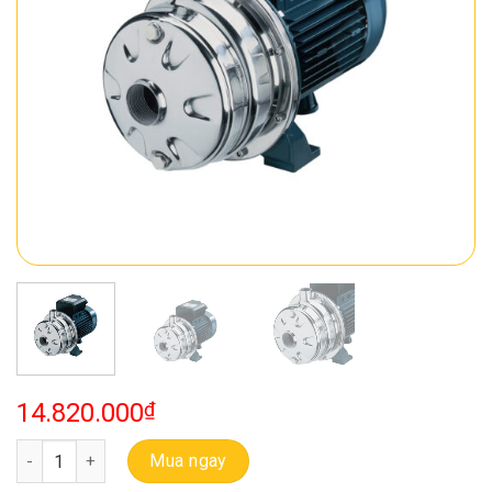
14.820.000
₫
Bơm Ebara Ly Tâm 2 Tầng Cánh 2CDX 70/12 số lượng
Mua ngay