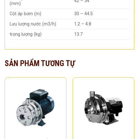
42 – 34
(mm)
Cột áp bơm (m)
30 – 44.5
Lưu lượng nước (m3/h)
1.2 – 4.8
trọng lượng (kg)
13.7
SẢN PHẨM TƯƠNG TỰ