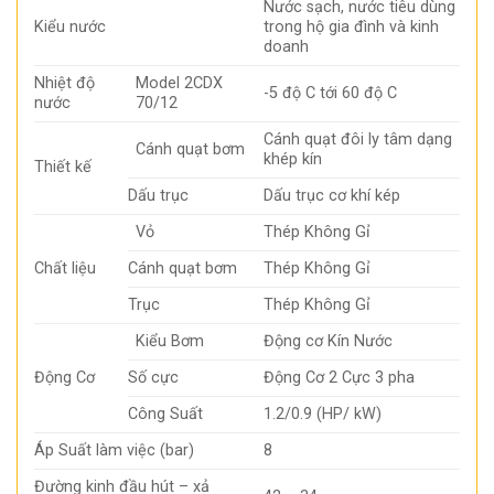
Nước sạch, nước tiêu dùng
Kiểu nước
trong hộ gia đình và kinh
doanh
Nhiệt độ
Model 2CDX
-5 độ C tới 60 độ C
nước
70/12
Cánh quạt đôi ly tâm dạng
Cánh quạt bơm
khép kín
Thiết kế
Dấu trục
Dấu trục cơ khí kép
Vỏ
Thép Không Gỉ
Chất liệu
Cánh quạt bơm
Thép Không Gỉ
Trục
Thép Không Gỉ
Kiểu Bơm
Động cơ Kín Nước
Động Cơ
Số cực
Động Cơ 2 Cực 3 pha
Công Suất
1.2/0.9 (HP/ kW)
Áp Suất làm việc (bar)
8
Đường kinh đầu hút – xả