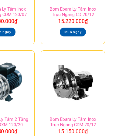
 Ly Tâm Inox
Bơm Ebara Ly Tâm Inox
g CDM 120/07
Trục Ngang CD 70/12
80.000
₫
15.220.000
₫
a ngay
Mua ngay
Ly Tâm 2 Tầng
Bơm Ebara Ly Tâm Inox
DXM 120/20
Trục Ngang CDM 70/12
40.000
₫
15.150.000
₫