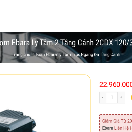
ơm Ebara Ly Tâm 2 Tầng Cánh 2CDX 120/
Trang chủ
/
Bơm Ebara Ly Tâm Trục Ngang Đa Tầng Cánh
22.960.00
Bơm Ebara Ly Tâ
Giảm Giá Từ 20
Ebara
Liên Hệ H