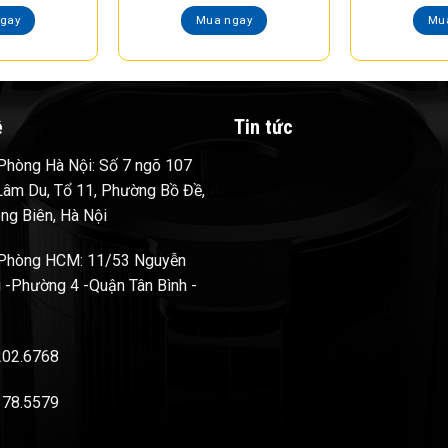
gay
Mua ngay
Mu
ệ
Tin tức
hòng Hà Nội: Số 7 ngõ 107
âm Du, Tổ 11, Phường Bồ Đề,
ng Biên, Hà Nội
Phòng HCM: 11/53 Nguyễn
 -Phường 4 -Quận Tân Bình -
202.6768
378.5579