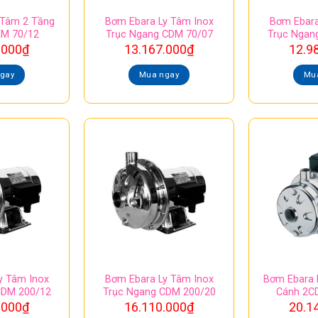
 Tâm 2 Tầng
Bơm Ebara Ly Tâm Inox
Bơm Ebara
M 70/12
Trục Ngang CDM 70/07
Trục Ngan
.000
₫
13.167.000
₫
12.9
gay
Mua ngay
Mu
y Tâm Inox
Bơm Ebara Ly Tâm Inox
Bơm Ebara 
CDM 200/12
Trục Ngang CDM 200/20
Cánh 2C
.000
₫
16.110.000
₫
20.1