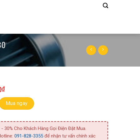
30
0
₫
m 2 Tầng Cánh 2CDX 120/30 số lượng
Mua ngay
 - 30% Cho Khách Hàng Gọi Điện Đặt Mua.
otline:
091-828-3355
để nhận tư vấn chính xác