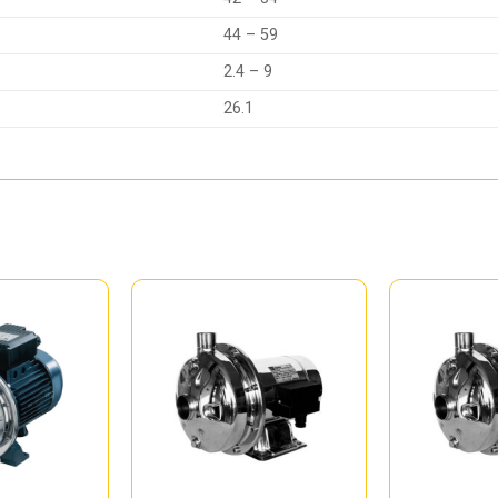
44 – 59
2.4 – 9
26.1