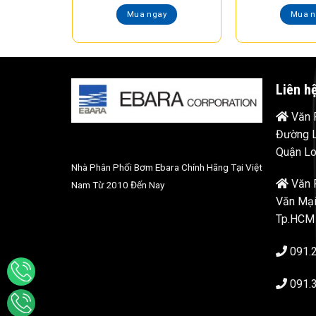
Mua ngay
Mua n
Liên h
Văn P
Đường L
Quận Lo
Nhà Phân Phối Bơm Ebara Chính Hãng Tại Việt
Văn 
Nam Từ 2010 Đến Nay
Văn Mại
Tp.HCM
091.
091.