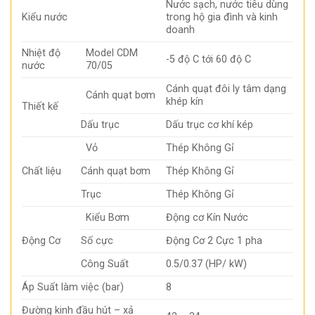
Nước sạch, nước tiêu dùng
Kiểu nước
trong hộ gia đình và kinh
doanh
Nhiệt độ
Model CDM
-5 độ C tới 60 độ C
nước
70/05
Cánh quạt đôi ly tâm dạng
Cánh quạt bơm
khép kín
Thiết kế
Dấu trục
Dấu trục cơ khí kép
Vỏ
Thép Không Gỉ
Chất liệu
Cánh quạt bơm
Thép Không Gỉ
Trục
Thép Không Gỉ
Kiểu Bơm
Động cơ Kín Nước
Động Cơ
Số cực
Động Cơ 2 Cực 1 pha
Công Suất
0.5/0.37 (HP/ kW)
Áp Suất làm việc (bar)
8
Đường kinh đầu hút – xả