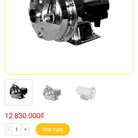
12.830.000
₫
Bơm Ebara Ly Tâm Inox Trục Ngang CDM 70/05 số lượng
Mua ngay