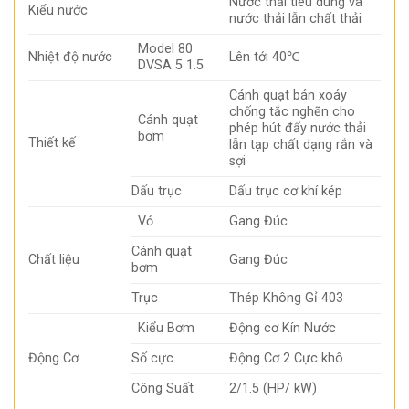
Nước thải tiêu dùng và
Kiểu nước
nước thải lẫn chất thải
Model 80
Nhiệt độ nước
Lên tới 40℃
DVSA 5 1.5
Cánh quạt bán xoáy
chống tắc nghẽn cho
Cánh quạt
phép hút đẩy nước thải
bơm
Thiết kế
lẫn tạp chất dạng rắn và
sợi
Dấu trục
Dấu trục cơ khí kép
Vỏ
Gang Đúc
Cánh quạt
Chất liệu
Gang Đúc
bơm
Trục
Thép Không Gỉ 403
Kiểu Bơm
Động cơ Kín Nước
Động Cơ
Số cực
Động Cơ 2 Cực khô
Công Suất
2/1.5 (HP/ kW)