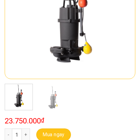
23.750.000
₫
Bơm Chìm Thải Ebara 80 DVSA 5 1.5 (LM65) số lượng
Mua ngay