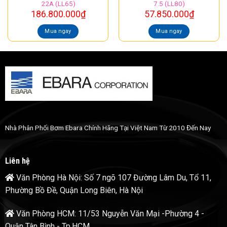
22A (LL65)
7.5 (LL80)
186.800.000
₫
57.850.000
₫
Mua ngay
Mua ngay
Nhà Phân Phối Bơm Ebara Chính Hãng Tại Việt Nam Từ 2010 Đến Nay
Liên hệ
Văn Phòng Hà Nội: Số 7 ngõ 107 Đường Lâm Du, Tổ 11,
Phường Bồ Đề, Quận Long Biên, Hà Nội
Văn Phòng HCM: 11/53 Nguyễn Văn Mại -Phường 4 -
Quận Tân Bình - Tp.HCM