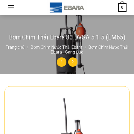
Skip
0
to
content
Bơm Chìm Thải Ebara 80 DVSA 5 1.5 (LM65)
Trang chủ
/
Bơm Chìm Nước Thải Ebara
/
Bơm Chìm Nước Thải
Ebara - Gang Đúc