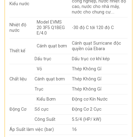
công nghiệp, nước nhiệt độ
Kiểu nước
cao, nước cho nhà máy,
nước cho chung cư….
Model EVMS
Nhiệt độ
20 3F5 Q1BEG
-30 độ C tới 120 độ C
nước
E/4.0
Cánh quạt Surricane độc
Cánh quạt bơm
quyền của Ebara
Thiết kế
Dấu trục
Dấu trục cơ khí kép
Vỏ
Thép Không Gỉ
Chất liệu
Cánh quạt bơm
Thép Không Gỉ
Trục
Thép Không Gỉ
Kiểu Bơm
Động cơ Kín Nước
Động Cơ
Số cực
Động Cơ 2 Cực
Công Suất
5.5/4 (HP/ kW)
Áp Suất làm việc (bar)
16