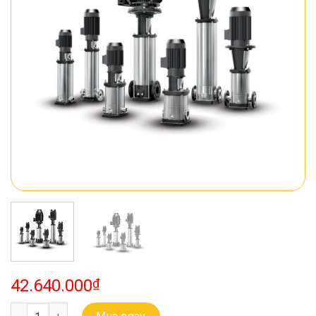
42.640.000
₫
Bơm Đa Tầng Cánh Trục Đứng Ebara EVMS 20 3F5 Q1BEG E/4.0 số