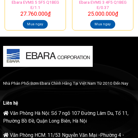
Ebara EVMS 5 5F5 Q1BEG
Ebara EVMS 3 4F5 Q1BEG
E/1.1
E/0.37
27.760.000
₫
25.000.000
₫
Mua ngay
Mua ngay
Nhà Phân Phối Bơm Ebara Chính Hãng Tại Việt Nam Từ 2010 Đến Nay
Liên hệ
Văn Phòng Hà Nội: Số 7 ngõ 107 Đường Lâm Du, Tổ 11,
Phường Bồ Đề, Quận Long Biên, Hà Nội
Văn Phòng HCM: 11/53 Nguyễn Văn Mại -Phường 4 -