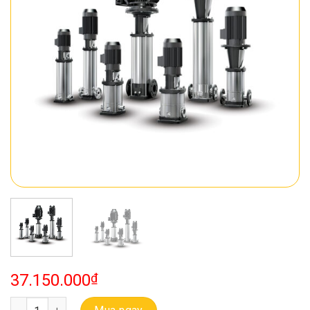
37.150.000
₫
Bơm Đa Tầng Cánh Trục Đứng Ebara EVMS 20 2F5 Q1BEG E/3.0 số