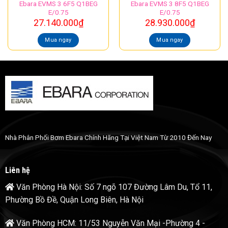
Ebara EVMS 3 6F5 Q1BEG
Ebara EVMS 3 8F5 Q1BEG
E/0.75
E/0.75
27.140.000
₫
28.930.000
₫
Mua ngay
Mua ngay
Nhà Phân Phối Bơm Ebara Chính Hãng Tại Việt Nam Từ 2010 Đến Nay
Liên hệ
Văn Phòng Hà Nội: Số 7 ngõ 107 Đường Lâm Du, Tổ 11,
Phường Bồ Đề, Quận Long Biên, Hà Nội
Văn Phòng HCM: 11/53 Nguyễn Văn Mại -Phường 4 -