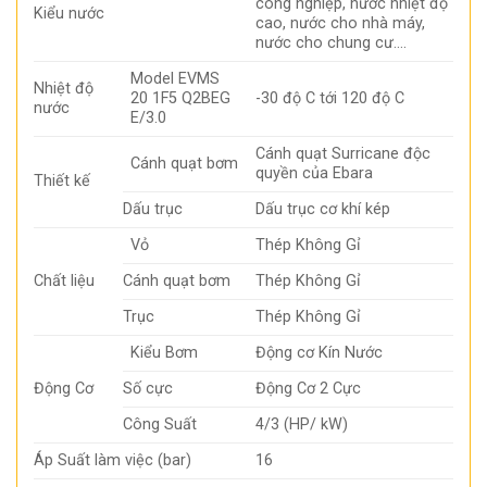
công nghiệp, nước nhiệt độ
Kiểu nước
cao, nước cho nhà máy,
nước cho chung cư….
Model EVMS
Nhiệt độ
20 1F5 Q2BEG
-30 độ C tới 120 độ C
nước
E/3.0
Cánh quạt Surricane độc
Cánh quạt bơm
quyền của Ebara
Thiết kế
Dấu trục
Dấu trục cơ khí kép
Vỏ
Thép Không Gỉ
Chất liệu
Cánh quạt bơm
Thép Không Gỉ
Trục
Thép Không Gỉ
Kiểu Bơm
Động cơ Kín Nước
Động Cơ
Số cực
Động Cơ 2 Cực
Công Suất
4/3 (HP/ kW)
Áp Suất làm việc (bar)
16