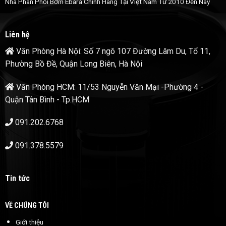
Nhà Phân Phối Bơm Ebara Chính Hãng Tại Việt Nam Từ 2010 Đến Nay
Liên hệ
Văn Phòng Hà Nội: Số 7 ngõ 107 Đường Lâm Du, Tổ 11,
Phường Bồ Đề, Quận Long Biên, Hà Nội
Văn Phòng HCM: 11/53 Nguyễn Văn Mại -Phường 4 -
Quận Tân Bình - Tp.HCM
091.202.6768
091.378.5579
Tin tức
VỀ CHÚNG TÔI
Giới thiệu