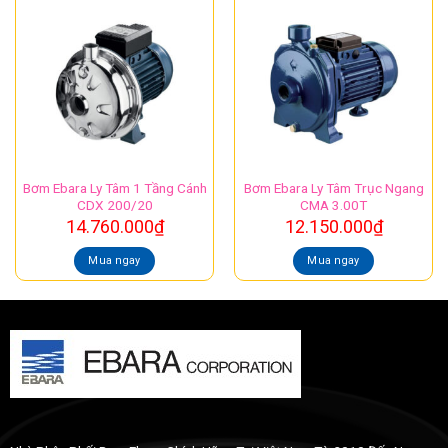
Bơm Ebara Ly Tâm 1 Tầng Cánh
Bơm Ebara Ly Tâm Trục Ngang
CDX 200/20
CMA 3.00T
14.760.000
₫
12.150.000
₫
Mua ngay
Mua ngay