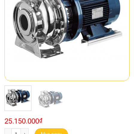
25.150.000
₫
Bơm Ebara Buồng Bơm Bằng Inox Model 3M 50-125/2.2 số lượng