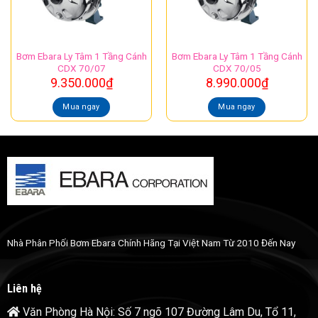
Bơm Ebara Ly Tâm 1 Tầng Cánh
Bơm Ebara Ly Tâm 1 Tầng Cánh
CDX 70/07
CDX 70/05
9.350.000
₫
8.990.000
₫
Mua ngay
Mua ngay
Nhà Phân Phối Bơm Ebara Chính Hãng Tại Việt Nam Từ 2010 Đến Nay
Liên hệ
Văn Phòng Hà Nội: Số 7 ngõ 107 Đường Lâm Du, Tổ 11,