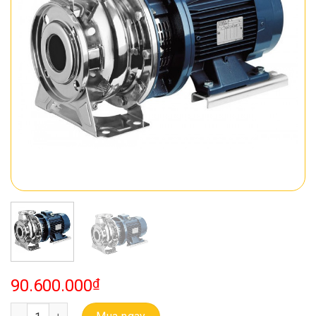
90.600.000
₫
Bơm Ebara Buồng Bơm Bằng Inox Model 3M 65-200/18.5 số lượng