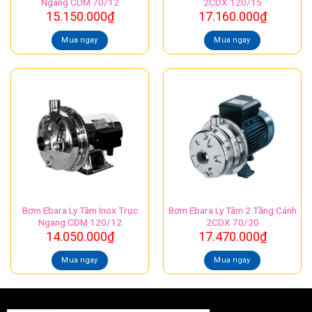
Ngang CDM 70/12
2CDX 120/15
15.150.000
₫
17.160.000
₫
Mua ngay
Mua ngay
Bơm Ebara Ly Tâm Inox Trục
Bơm Ebara Ly Tâm 2 Tầng Cánh
Ngang CDM 120/12
2CDX 70/20
14.050.000
₫
17.470.000
₫
Mua ngay
Mua ngay