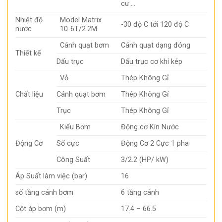
cư….
Nhiệt độ
Model Matrix
-30 độ C tới 120 độ C
nước
10-6T/2.2M
Cánh quạt bơm
Cánh quạt dạng đóng
Thiết kế
Dấu trục
Dấu trục cơ khí kép
Vỏ
Thép Không Gỉ
Chất liệu
Cánh quạt bơm
Thép Không Gỉ
Trục
Thép Không Gỉ
Kiểu Bơm
Động cơ Kín Nước
Động Cơ
Số cực
Động Cơ 2 Cực 1 pha
Công Suất
3/2.2 (HP/ kW)
Áp Suất làm việc (bar)
16
số tầng cánh bơm
6 tầng cánh
Cột áp bơm (m)
17.4 – 66.5