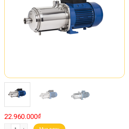
22.960.000
₫
Bơm Ebara Ly Tâm Trục Ngang Đa Tầng Cánh Matrix 10-6T/2.2M s