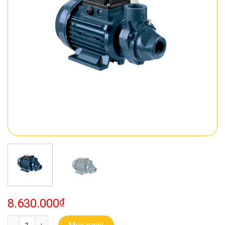
8.630.000
₫
Bơm Ebara Ly Tâm Trục Ngang Model PRA 1.50M số lượng