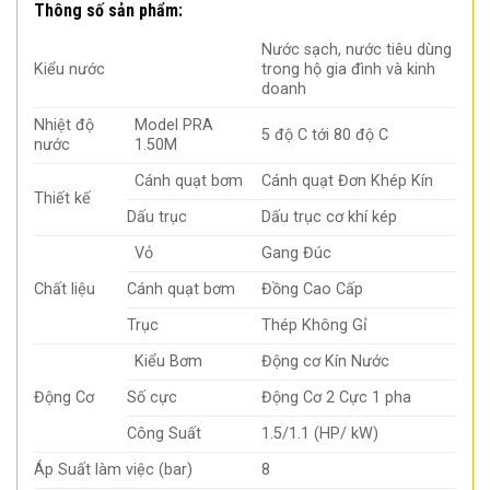
Thông số sản phẩm:
Nước sạch, nước tiêu dùng
Kiểu nước
trong hộ gia đình và kinh
doanh
Nhiệt độ
Model PRA
5 độ C tới 80 độ C
nước
1.50M
Cánh quạt bơm
Cánh quạt Đơn Khép Kín
Thiết kế
Dấu trục
Dấu trục cơ khí kép
Vỏ
Gang Đúc
Chất liệu
Cánh quạt bơm
Đồng Cao Cấp
Trục
Thép Không Gỉ
Kiểu Bơm
Động cơ Kín Nước
Động Cơ
Số cực
Động Cơ 2 Cực 1 pha
Công Suất
1.5/1.1 (HP/ kW)
Áp Suất làm việc (bar)
8