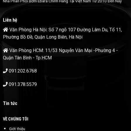
Nhà Phân Phối Bơm Ebara Chính Hãng Tại Việt Nam Từ 2010 Đến Nay
Liên hệ
Văn Phòng Hà Nội: Số 7 ngõ 107 Đường Lâm Du, Tổ 11,
Phường Bồ Đề, Quận Long Biên, Hà Nội
Văn Phòng HCM: 11/53 Nguyễn Văn Mại -Phường 4 -
Quận Tân Bình - Tp.HCM
091.202.6768
091.378.5579
Tin tức
VỀ CHÚNG TÔI
Giới thiệu