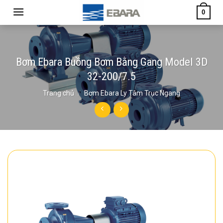
Skip
0
to
content
Bơm Ebara Buồng Bơm Bằng Gang Model 3D
32-200/7.5
Trang chủ
/
Bơm Ebara Ly Tâm Trục Ngang