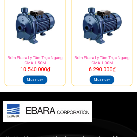
Bơm Ebara Ly Tâm Trục Ngang
Bơm Ebara Ly Tâm Trục Ngang
CMA 1.50M
CMA 1.00M
10.540.000
₫
6.290.000
₫
Mua ngay
Mua ngay