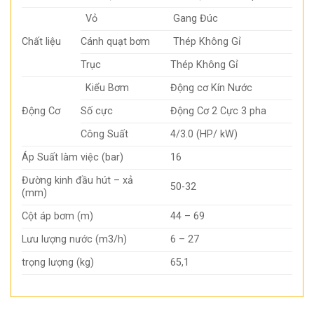
Vỏ
Gang Đúc
Chất liệu
Cánh quạt bơm
Thép Không Gỉ
Trục
Thép Không Gỉ
Kiểu Bơm
Động cơ Kín Nước
Động Cơ
Số cực
Động Cơ 2 Cực 3 pha
Công Suất
4/3.0 (HP/ kW)
Áp Suất làm việc (bar)
16
Đường kinh đầu hút – xả
50-32
(mm)
Cột áp bơm (m)
44 – 69
Lưu lượng nước (m3/h)
6 – 27
trọng lượng (kg)
65,1