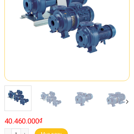
40.460.000
₫
Bơm Ebara Buồng Bơm Bằng Gang Model 3D 32-200/7.5 số lượng