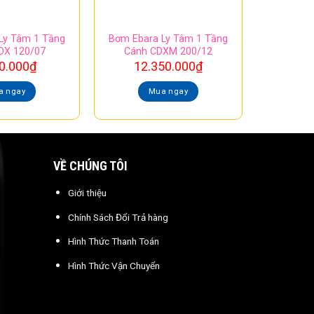
Ly Tâm 1 Tầng
Bơm Ebara Ly Tâm 1 Tầng
DX 120/07
Cánh CDXM 200/12
0.000
₫
12.350.000
₫
a ngay
Mua ngay
VỀ CHÚNG TÔI
Giới thiệu
Chính Sách Đổi Trả hàng
Hình Thức Thanh Toán
Hình Thức Vận Chuyển