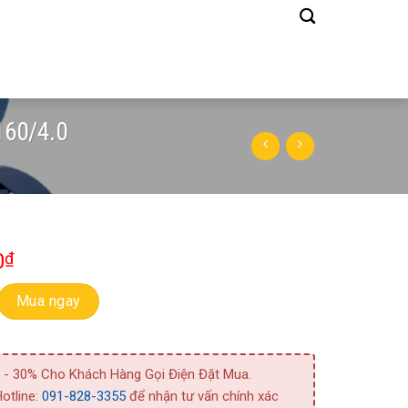
160/4.0
0
₫
 Bơm Bằng Gang Model 3D 40-160/4.0 số lượng
Mua ngay
 - 30% Cho Khách Hàng Gọi Điện Đặt Mua.
otline:
091-828-3355
để nhận tư vấn chính xác