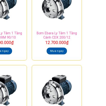
Ly Tâm 1 Tầng
Bơm Ebara Ly Tâm 1 Tầng
DXM 90/10
Cánh CDX 200/12
00.000
₫
12.700.000
₫
a ngay
Mua ngay