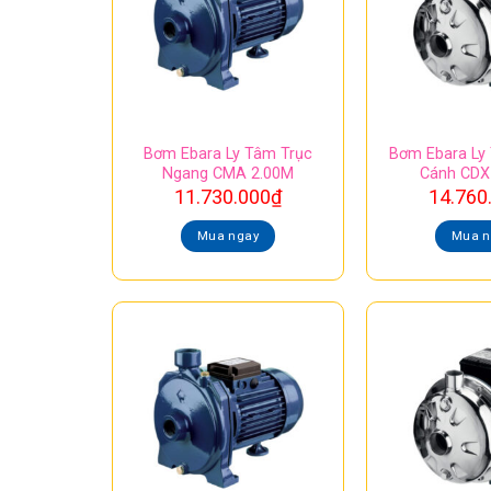
Bơm Ebara Ly Tâm Trục
Bơm Ebara Ly
Ngang CMA 2.00M
Cánh CDX
11.730.000
₫
14.760
Mua ngay
Mua n