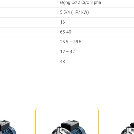
Động Cơ 2 Cực 3 pha
5.5/4 (HP/ kW)
16
65-40
25.5 – 38.5
12 – 42
48