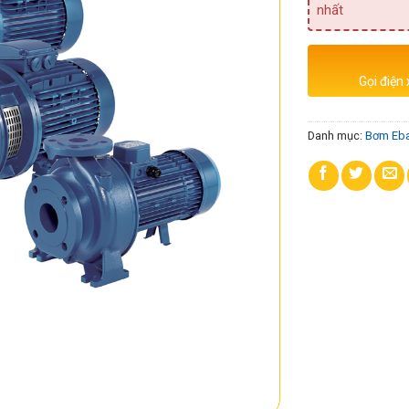
nhất
Gọi điện
Danh mục:
Bơm Eba