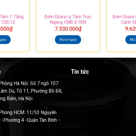
 Tâm 1 Tầng
Bơm Ebara Ly Tâm Trục
Bơm Ebara 
 120/12
Ngang CMB 0.75M
Cánh C
.000
₫
7.330.000
₫
9.62
gay
Mua ngay
Mu
ệ
Tin tức
hòng Hà Nội: Số 7 ngõ 107
âm Du, Tổ 11, Phường Bồ Đề,
ng Biên, Hà Nội
Phòng HCM: 11/53 Nguyễn
 -Phường 4 -Quận Tân Bình -