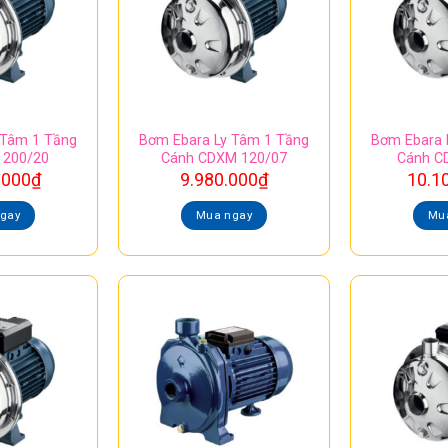
 Tâm 1 Tầng
Bơm Ebara Ly Tâm 1 Tầng
Bơm Ebara 
 200/20
Cánh CDXM 120/07
Cánh C
.000
₫
9.980.000
₫
10.1
gay
Mua ngay
Mu