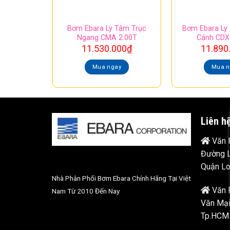
Bơm Ebara Ly Tâm Trục
Bơm Ebara Ly
Ngang CMA 2.00T
Cánh CDX
11.530.000
₫
11.890
Mua ngay
Mua n
Liên h
Văn P
Đường L
Quận Lo
Nhà Phân Phối Bơm Ebara Chính Hãng Tại Việt
Văn 
Nam Từ 2010 Đến Nay
Văn Mại
Tp.HCM