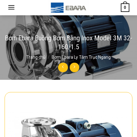
Skip
0
to
content
Bơm Ebara Buồng Bơm Bằng Inox Model 3M 32-
160/1.5
Trang chủ
/
Bơm Ebara Ly Tâm Trục Ngang