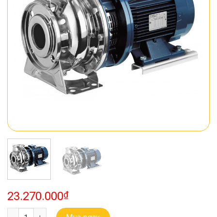
23.270.000
₫
Bơm Ebara Buồng Bơm Bằng Inox Model 3M 32-160/1.5 số lượng