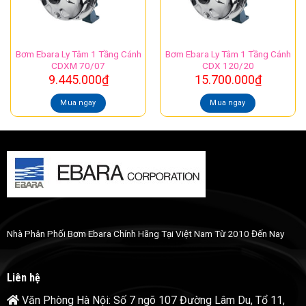
Bơm Ebara Ly Tâm 1 Tầng Cánh
Bơm Ebara Ly Tâm 1 Tầng Cánh
CDXM 70/07
CDX 120/20
9.445.000
₫
15.700.000
₫
Mua ngay
Mua ngay
Nhà Phân Phối Bơm Ebara Chính Hãng Tại Việt Nam Từ 2010 Đến Nay
Liên hệ
Văn Phòng Hà Nội: Số 7 ngõ 107 Đường Lâm Du, Tổ 11,