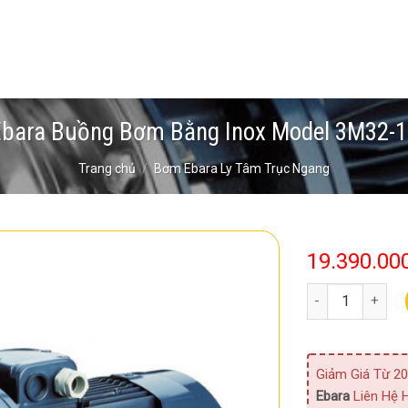
bara Buồng Bơm Bằng Inox Model 3M32-1
Trang chủ
/
Bơm Ebara Ly Tâm Trục Ngang
19.390.00
Bơm Ebara Buồng
Giảm Giá Từ 20
Ebara
Liên Hệ H