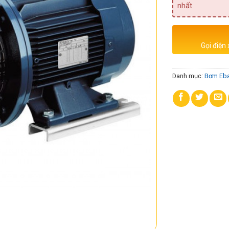
nhất
Gọi điện
Danh mục:
Bơm Eba