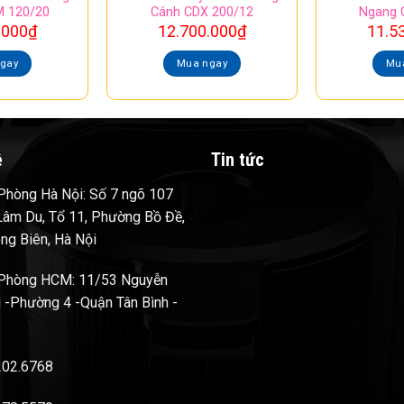
 120/20
Cánh CDX 200/12
Ngang 
.000
₫
12.700.000
₫
11.5
gay
Mua ngay
Mu
ệ
Tin tức
hòng Hà Nội: Số 7 ngõ 107
âm Du, Tổ 11, Phường Bồ Đề,
ng Biên, Hà Nội
Phòng HCM: 11/53 Nguyễn
 -Phường 4 -Quận Tân Bình -
202.6768