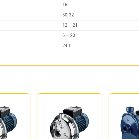
16
50-32
12 – 21
6 – 20
24.1