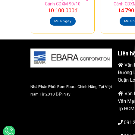
Cánh CDXM 90/10
Cánh CDXM
10.100.000
₫
14.790
Mua ngay
Mua n
Liên h
Văn P
Đường L
Quận Lo
Nhà Phân Phối Bơm Ebara Chính Hãng Tại Việt
Văn 
Nam Từ 2010 Đến Nay
Văn Mại
Tp.HCM
091.