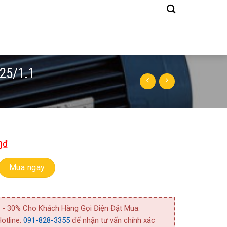
25/1.1
0
₫
 Bơm Bằng Inox Model 3M32-125/1.1 số lượng
Mua ngay
 - 30% Cho Khách Hàng Gọi Điện Đặt Mua.
otline:
091-828-3355
để nhận tư vấn chính xác